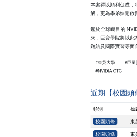
本案得以順利促成，
解，更為學弟妹開啟
鑑於全球矚目的 NVID
來，巨資學院將以此
鏈結及國際實習等面
#東吳大學
#巨量
#NVIDIA GTC
近期【校園頭
類別
標
校園頭條
東
校園頭條
東