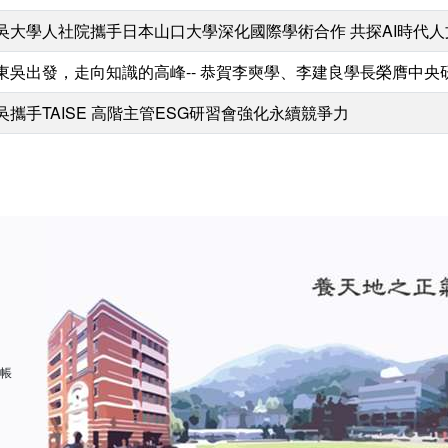
吳大學人社院攜手日本山口大學深化國際學術合作 共探AI時代
東吳出發，走向知識的高峰-- 恭賀李奭學、李建良學長榮膺中央
吳攜手TAISE 高階主管ESG研習會強化永續競爭力
 帳