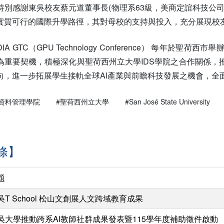
特別感謝東吳校友蔡元道董事長(物理系63級，美商定誼科技公
實質可行的國際升學路徑，其對母校的支持與投入，充分展現校
IA GTC（GPU Technology Conference） 每
為重要契機，積極深化與聖荷西州立大學IDS學院之合作關係，
向，進一步拓展學生接軌全球AI產業與前瞻科技發展之機會，全
資料管理學院
#聖荷西州立大學
#San José State University
條】
題
吳T School 松山文創展人文跨域教育成果
吳大學推動跨系AI教師社群成果發表暨115學年度補助徵件啟動