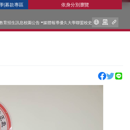
學
|
募款專區
依身分別瀏覽
教育
招生訊息
校園公告
媒體報導
優久大學聯盟
校史