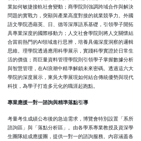
業如何敏捷接軌社會變動；商學院則強調跨域合作與解決
問題的實戰力，突顯與產業高度對接的就業競爭力。外國
語文學院憑藉英、日、德等深厚語系基礎，引領學子開拓
具專業深度的國際移動力；人文社會學院則將人文關懷結
合當前熱門的AI領域進行思辨，培養具備深度洞察的邏輯
思維。理學院透過應用科學展示，實踐科學實證於日常生
活的價值；而巨量資料管理學院則引領學子掌握數據分析
與智慧管理，在AI浪潮中精準解鎖未來密碼。透過這六大
學院的深度展示，東吳大學展現如何結合傳統優勢與現代
科技，為學子打造多元化的職涯起跑點。
專業應援一對一諮詢與精準落點引導
考量考生成績公布後的急迫需求，博覽會特別設置「系所
諮詢區」與「落點分析區」。由各學系專業教授及資深學
生團隊組成應援團，提供一對一的諮詢服務。內容涵蓋各