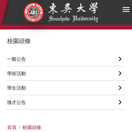
:::
:::
:::
校園頭條
一般公告
學術活動
學生活動
徵才公告
首頁
校園頭條