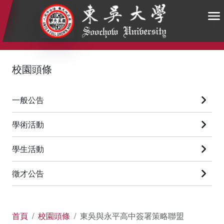
:::
:::
:::
校園頭條
一般公告
學術活動
學生活動
徵才公告
首頁
校園頭條
東吳與永平高中簽署策略聯盟