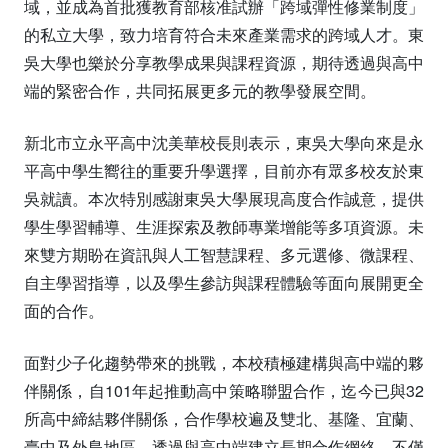
域，並成為首批獲教育部核准試辦「跨域彈性修業制度」
的私立大學，致力培育符合未來產業需求的跨域人才。東
吳大學也樂於分享教學成果與課程資源，期待透過與高中
端的緊密合作，共同拓展更多元的教學發展空間。
新北市立永平高中沈美華校長則表示，東吳大學向來是永
平高中學生嚮往的重要升學選擇，目前亦有眾多校友於東
吳就讀。本次特別感謝東吳大學展現高度合作誠意，提供
學生學習輔導、生涯探索及教師專業增能等多項資源。未
來雙方期盼在資訊與人工智慧課程、多元選修、微課程、
自主學習指導，以及學生參訪與課程體驗等面向展開更全
面的合作。
面對少子化趨勢帶來的挑戰，本校積極建構與高中端的夥
伴關係，自101年起推動高中策略聯盟合作，迄今已與32
所高中締結夥伴關係，合作學校遍及雙北、基隆、宜蘭、
臺中及外島地區。透過與高中端建立長期合作網絡，不僅