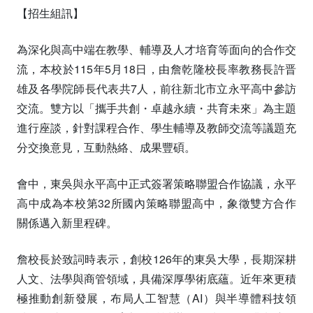
【招生組訊】
為深化與高中端在教學、輔導及人才培育等面向的合作交
流，本校於115年5月18日，由詹乾隆校長率教務長許晋
雄及各學院師長代表共7人，前往新北市立永平高中參訪
交流。雙方以「攜手共創・卓越永續・共育未來」為主題
進行座談，針對課程合作、學生輔導及教師交流等議題充
分交換意見，互動熱絡、成果豐碩。
會中，東吳與永平高中正式簽署策略聯盟合作協議，永平
高中成為本校第32所國內策略聯盟高中，象徵雙方合作
關係邁入新里程碑。
詹校長於致詞時表示，創校126年的東吳大學，長期深耕
人文、法學與商管領域，具備深厚學術底蘊。近年來更積
極推動創新發展，布局人工智慧（AI）與半導體科技領