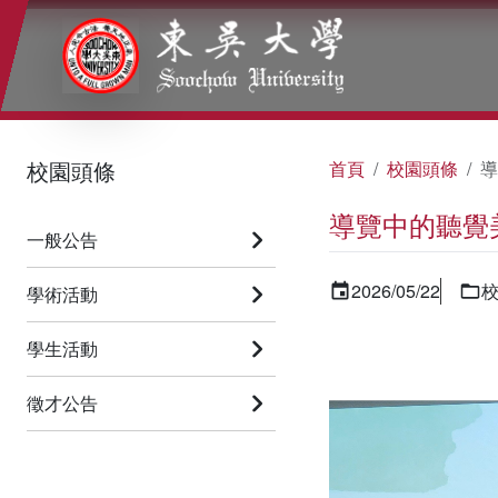
:::
:::
:::
校園頭條
首頁
校園頭條
導
導覽中的聽覺
一般公告
2026/05/22
學術活動
學生活動
徵才公告