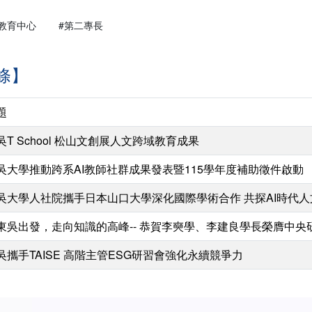
教育中心
#第二專長
條】
題
吳T School 松山文創展人文跨域教育成果
吳大學推動跨系AI教師社群成果發表暨115學年度補助徵件啟動
吳大學人社院攜手日本山口大學深化國際學術合作 共探AI時代
東吳出發，走向知識的高峰-- 恭賀李奭學、李建良學長榮膺中央
吳攜手TAISE 高階主管ESG研習會強化永續競爭力