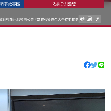
學
|
募款專區
依身分別瀏覽
教育
招生訊息
校園公告
媒體報導
優久大學聯盟
校史