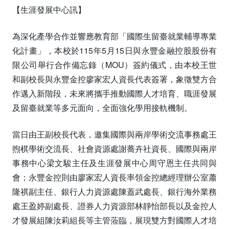
【生涯發展中心訊】
為深化產學合作並響應教育部「國際生留臺就業輔導專業
化計畫」，本校於115年5月15日與永豐金融控股股份有
限公司舉行合作備忘錄（MOU）簽約儀式，由本校王世
和副校長與永豐金控廖家宏人資長代表簽署，象徵雙方合
作邁入新階段，未來將攜手推動國際人才培育、職涯發展
及留臺就業等多元面向，全面強化學用接軌機制。
當日由王副校長代表，邀集國際與兩岸學術交流事務處王
煦棋學術交流長、社會資源處謝蕎卉社資長、國際與兩岸
事務中心梁文駿主任及生涯發展中心周守恩主任共同與
會；永豐金控則由廖家宏人資長率領金控總經理辦公室蕭
隆祺副主任、銀行人力資源處陳蓋武處長、銀行海外業務
處王盈婷副處長、證券人力資源部林靜怡部長以及金控人
才發展組陳汝莉組長等主管蒞臨，展現雙方對國際人才培