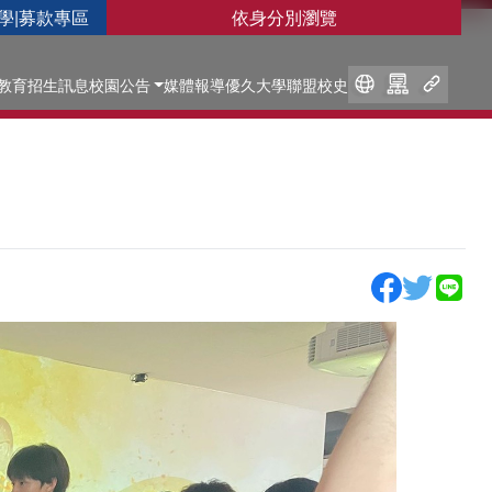
學
|
募款專區
依身分別瀏覽
教育
招生訊息
校園公告
媒體報導
優久大學聯盟
校史