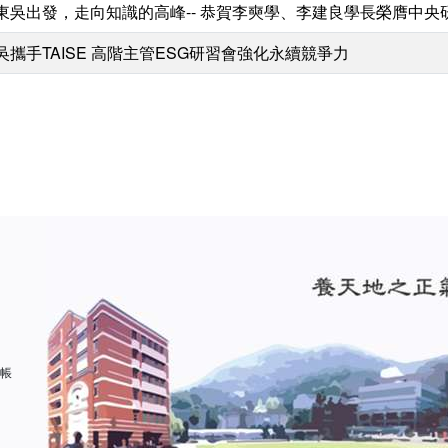
東吳出發，走向知識的高峰-- 恭賀李奭學、李建良學長榮膺中央
吳攜手TAISE 高階主管ESG研習會強化永續競爭力
 帳