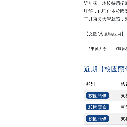
近年來，本校持續拓
理解，也強化本校國
子赴東吳大學就讀，
【文圖/葉憶瑾組員】
#東吳大學
#世
近期【校園頭
類別
標
校園頭條
東
校園頭條
東
校園頭條
東