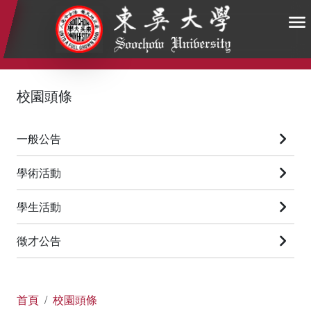
:::
:::
:::
校園頭條
一般公告
學術活動
學生活動
徵才公告
首頁
校園頭條