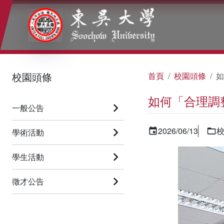
:::
:::
:::
校園頭條
首頁
校園頭條
如
如何「合理調
一般公告
2026/06/13
學術活動
學生活動
徵才公告