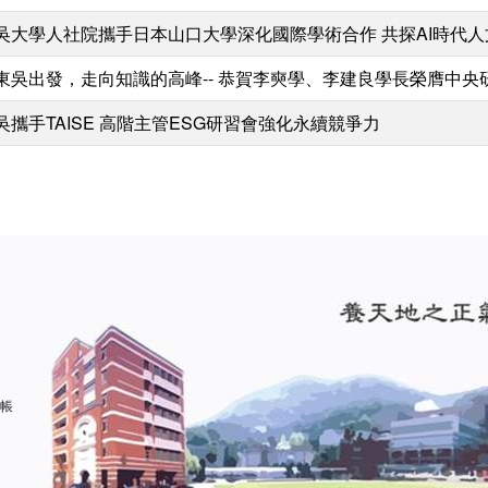
吳大學人社院攜手日本山口大學深化國際學術合作 共探AI時代
東吳出發，走向知識的高峰-- 恭賀李奭學、李建良學長榮膺中央
吳攜手TAISE 高階主管ESG研習會強化永續競爭力
 帳