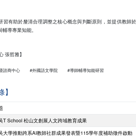
研習有助於釐清合理調整之核心概念與判斷原則，並提供教師
與輔導專業知能。
心 張哲雅】
暨諮商中心
#外國語文學院
#導師輔導知能研習
條】
題
吳T School 松山文創展人文跨域教育成果
吳大學推動跨系AI教師社群成果發表暨115學年度補助徵件啟動