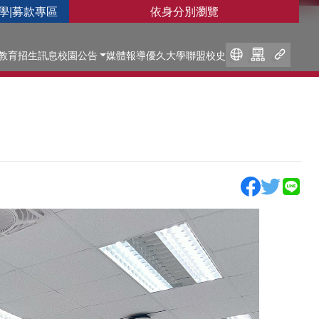
學
|
募款專區
依身分別瀏覽
教育
招生訊息
校園公告
媒體報導
優久大學聯盟
校史