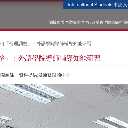
International Students
|
申請入
關於東吳
學術單位
行政單位
圖書館
推廣
何「合理調整」：外語學院導師輔導知能研習
整」：外語學院導師輔導知能研習
校園頭條
資料提供:健康暨諮商中心