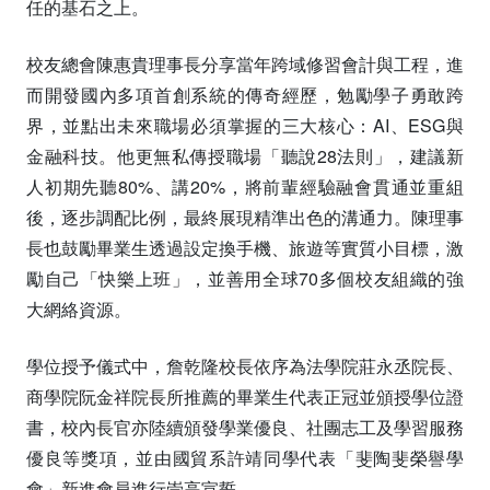
任的基石之上。
校友總會陳惠貴理事長分享當年跨域修習會計與工程，進
而開發國內多項首創系統的傳奇經歷，勉勵學子勇敢跨
界，並點出未來職場必須掌握的三大核心：AI、ESG與
金融科技。他更無私傳授職場「聽說28法則」，建議新
人初期先聽80%、講20%，將前輩經驗融會貫通並重組
後，逐步調配比例，最終展現精準出色的溝通力。陳理事
長也鼓勵畢業生透過設定換手機、旅遊等實質小目標，激
勵自己「快樂上班」，並善用全球70多個校友組織的強
大網絡資源。
學位授予儀式中，詹乾隆校長依序為法學院莊永丞院長、
商學院阮金祥院長所推薦的畢業生代表正冠並頒授學位證
書，校內長官亦陸續頒發學業優良、社團志工及學習服務
優良等獎項，並由國貿系許靖同學代表「斐陶斐榮譽學
會」新進會員進行崇高宣誓。