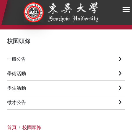
:::
:::
:::
校園頭條
一般公告
學術活動
學生活動
徵才公告
首頁
校園頭條