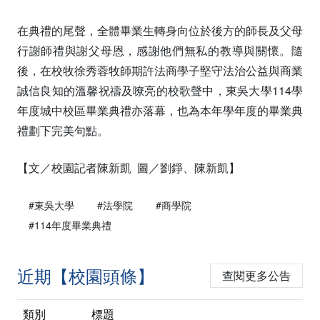
在典禮的尾聲，全體畢業生轉身向位於後方的師長及父母
行謝師禮與謝父母恩，感謝他們無私的教導與關懷。隨
後，在校牧徐秀蓉牧師期許法商學子堅守法治公益與商業
誠信良知的溫馨祝禱及嘹亮的校歌聲中，東吳大學114學
年度城中校區畢業典禮亦落幕，也為本年學年度的畢業典
禮劃下完美句點。
【文／校園記者陳新凱 圖／劉錚、陳新凱】
#東吳大學
#法學院
#商學院
#114年度畢業典禮
近期【校園頭條】
查閱更多公告
類別
標題