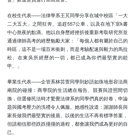
在校生代表——法律學系王芃同學分享在城中校區「一大
二大五大」之間狂奔、追趕557公車，以及在地下室k書
中心熬夜的點滴。他以自身歷經挫折後重新考取研究所並
通過律師高考的經歷勉勵大家：「每個人都有屬於自己的
時區，這不是一場百米衝刺，而是考驗配速與毅力的馬拉
松。在東吳所經歷的一切，都已成為你們最堅實的鎧
甲。」
畢業生代表——企管系林芸萱同學則妙語如珠地形容法商
兩院的碰撞：商學院的生活總在報告、競賽與證照間切
換，但選修民法時才驚覺法律系的同學們真的好卷，申論
題與國考壓力的洗禮令人佩服。她感性說道：謝謝師長與
家長做我們最堅實的後盾。以後的生活不再有標準答案，
但請相信那些跌跌撞撞的過程，都會讓我們成為更好的自
己。