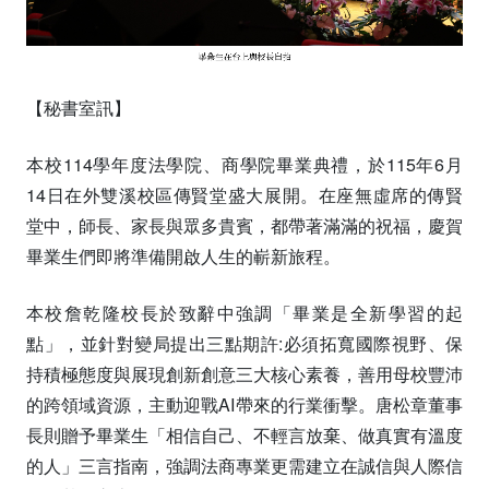
【秘書室訊】
本校114學年度法學院、商學院畢業典禮，於115年6月
14日在外雙溪校區傳賢堂盛大展開。在座無虛席的傳賢
堂中，師長、家長與眾多貴賓，都帶著滿滿的祝福，慶賀
畢業生們即將準備開啟人生的嶄新旅程。
本校詹乾隆校長於致辭中強調「畢業是全新學習的起
點」，並針對變局提出三點期許:必須拓寬國際視野、保
持積極態度與展現創新創意三大核心素養，善用母校豐沛
的跨領域資源，主動迎戰AI帶來的行業衝擊。唐松章董事
長則贈予畢業生「相信自己、不輕言放棄、做真實有溫度
的人」三言指南，強調法商專業更需建立在誠信與人際信