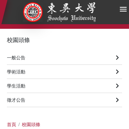
:::
:::
:::
校園頭條
一般公告
學術活動
學生活動
徵才公告
首頁
校園頭條