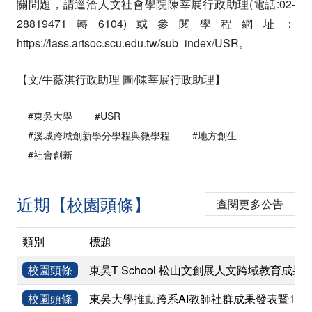
關問題，請逕洽人文社會學院陳莘展行政助理(電話:02-
28819471轉6104)或參閱學程網址：
https://lass.artsoc.scu.edu.tw/sub_index/USR
。
【文/牛薇淇行政助理 圖/陳莘展行政助理】
#東吳大學
#USR
#溪城跨域創新學分學程與微學程
#地方創生
#社會創新
近期【校園頭條】
查閱更多公告
類別
標題
校園頭條
東吳T School 松山文創展人文跨域教育成果
校園頭條
東吳大學推動跨系AI教師社群成果發表暨11