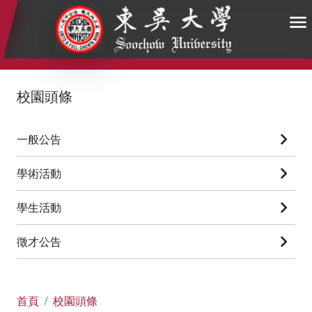
:::
:::
:::
校園頭條
一般公告
學術活動
學生活動
徵才公告
首頁
校園頭條