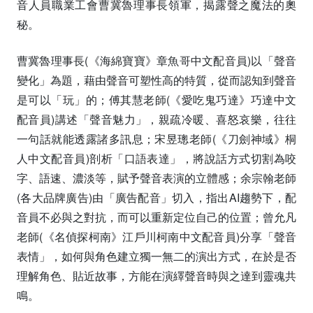
音人員職業工會曹冀魯理事長領軍，揭露聲之魔法的奧
秘。
曹冀魯理事長(《海綿寶寶》章魚哥中文配音員)以「聲音
變化」為題，藉由聲音可塑性高的特質，從而認知到聲音
是可以「玩」的；傅其慧老師(《愛吃鬼巧達》巧達中文
配音員)講述「聲音魅力」，親疏冷暖、喜怒哀樂，往往
一句話就能透露諸多訊息；宋昱璁老師(《刀劍神域》桐
人中文配音員)剖析「口語表達」，將說話方式切割為咬
字、語速、濃淡等，賦予聲音表演的立體感；余宗翰老師
(各大品牌廣告)由「廣告配音」切入，指出AI趨勢下，配
音員不必與之對抗，而可以重新定位自己的位置；曾允凡
老師(《名偵探柯南》江戶川柯南中文配音員)分享「聲音
表情」，如何與角色建立獨一無二的演出方式，在於是否
理解角色、貼近故事，方能在演繹聲音時與之達到靈魂共
鳴。