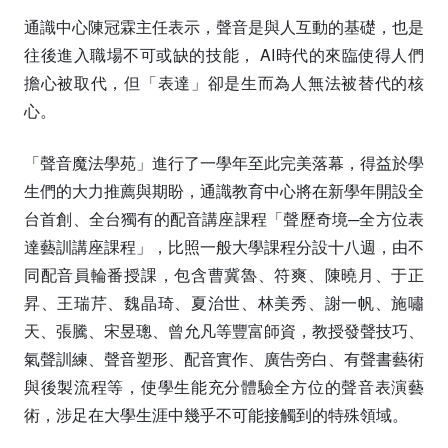
通識中心陳冠霖主任表示，聲音是與人互動的基礎，也是
往後進入職場不可或缺的技能， AI時代的來臨使得人們
擔心被取代，但「表達」卻是生而為人無法被替代的核
心。
「聲音魔法學苑」進行了一學年至此完美落幕，得益於學
生們的大力推薦與期盼，通識教育中心將在新學年開設全
台首創、全台獨有的配音講座課程「聲歷奇境─全方位表
達藝訓講座課程」，比照一般大學課程分設十八週，由不
同配音員輪番授課，包含曹冀魯、符爽、陳曉月、于正
昇、王瑞芹、魏晶琦、夏治世、林美秀、謝一帆、施嘯
天、張騰、宋昱璁、曾允凡等豐富師資，教授發聲技巧、
氣聲訓練、聲音塑形、配音實作、廣告旁白、有聲書藝術
與後製流程等，使學生能充分體驗全方位的聲音表演藝
術，涉足在大學生涯中幾乎不可能接觸到的特殊領域。