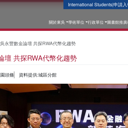
International Students
|
申請入
關於東吳
學術單位
行政單位
圖書館
推廣
吳永豐數金論壇 共探RWA代幣化趨勢
論壇 共探RWA代幣化趨勢
校園頭條
資料提供:城區分館