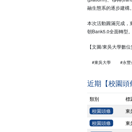
融生態系的逐步建構
本次活動圓滿完成，
朝Bank5.0全面轉型
【文圖/東吳大學數
#東吳大學
#永豐
近期【校園頭
類別
標
校園頭條
東
校園頭條
東