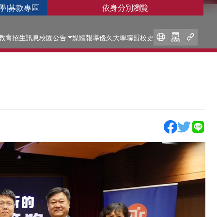
學
|
募款專區
依身分別瀏覽
教育
招生訊息
校園公告
媒體報導
優久大學聯盟
校史