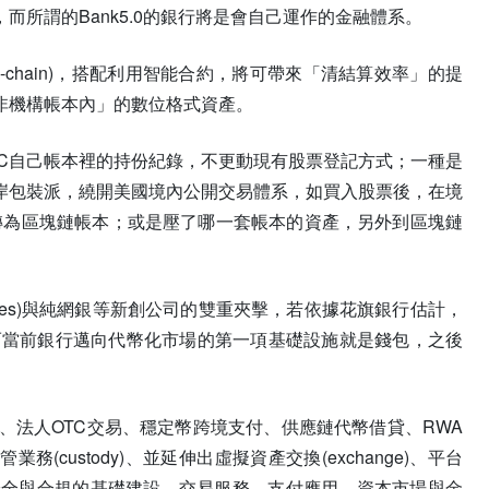
所謂的Bank5.0的銀行將是會自己運作的金融體系。
-chain)，搭配利用智能合約，將可帶來「清結算效率」的提
非機構帳本內」的數位格式資產。
C自己帳本裡的持份紀錄，不更動現有股票登記方式；一種是
岸包裝派，繞開美國境內公開交易體系，如買入股票後，在境
轉為區塊鏈帳本；或是壓了哪一套帳本的資產，另外到區塊鏈
natives)與純網銀等新創公司的雙重夾擊，若依據花旗銀行估計，
入。而當前銀行邁向代幣化市場的第一項基礎設施就是錢包，之後
法人OTC交易、穩定幣跨境支付、供應鏈代幣借貸、RWA
ustody)、並延伸出虛擬資產交換(exchange)、平台
ng)，背後則是資產安全與合規的基礎建設、交易服務、支付應用、資本市場與金