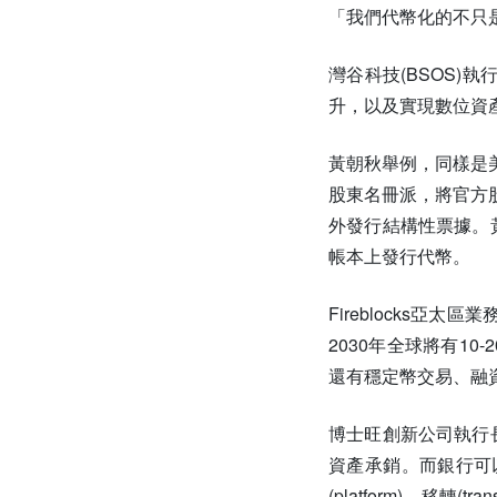
「我們代幣化的不只是
灣谷科技(BSOS)
升，以及實現數位資
黃朝秋舉例，同樣是
股東名冊派，將官方
外發行結構性票據。
帳本上發行代幣。
Fireblocks亞
2030年全球將有1
還有穩定幣交易、融
博士旺創新公司執行
資產承銷。而銀行可以
(platform)、移轉