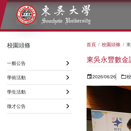
:::
:::
:::
校園頭條
首頁
校園頭條
東
東吳永豐數金
一般公告
2026/06/26
學術活動
學生活動
徵才公告