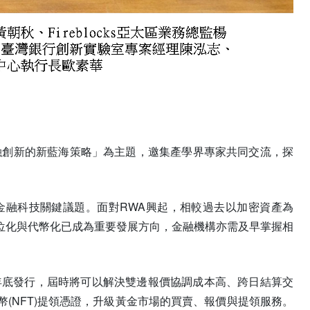
融創新的新藍海策略」為主題，邀集產學界專家共同交流，探
金融科技關鍵議題。面對RWA興起，相較過去以加密資產為
位化與代幣化已成為重要發展方向，金融機構亦需及早掌握相
年底發行，屆時將可以解決雙邊報價協調成本高、跨日結算交
(NFT)提領憑證，升級黃金市場的買賣、報價與提領服務。