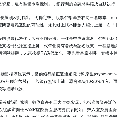
資產，還有整個市場機制」，銀行間的協調將壓縮成自動執行，而
執行長黃朝秋則指出，將穩定幣、股票代幣等放在同一套帳本上(on
產間更複雜互動的可能性；尤其鏈上帳本開創人類史上第一次「
美國股票代幣化，卻有不同做法。一種是中央倉庫派，代幣化DT
股東名冊紀錄直接上鏈，代幣化持有者成為記名股東；一種是離
黃朝秋提醒，未來檢視RWA代幣化，要先看是原本哪一套帳本
太區業務總監楊淳嵐表示，當前銀行業正遭逢虛擬貨幣原生(crypto-
0-20%的穩定幣發行，若銀行無法上鏈，恐會流失10-20%收
資等進階服務。
長黃啟誠則說明，數位資產有五大收益來源，包括虛擬資產託管、
從試辦擔任VASP虛擬資產服務提供者開始，投入虛擬資產保管業務(c
(transfer)、承銷(underwriting)與借貸業務(lendi