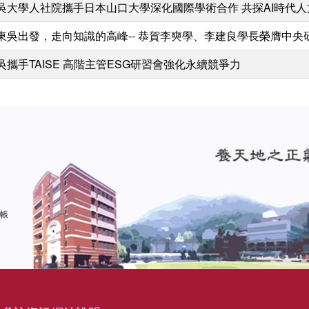
吳大學人社院攜手日本山口大學深化國際學術合作 共探AI時代
東吳出發，走向知識的高峰-- 恭賀李奭學、李建良學長榮膺中央
吳攜手TAISE 高階主管ESG研習會強化永續競爭力
 帳