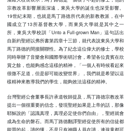
宗教改革影響層面深遠，東吳大學的誕生也深受影響。
19世紀末期，也就是馬丁路德所代表的新教教派，在中
國成立了13所基督教大學，而東吳大學就是其中之一
所，東吳大學校訓「Unto a Full-grown Man」這句話出
自新約聖經以弗所書第四章十三節，就代表說東吳大學和
馬丁路德的間接關聯性。為了紀念這位偉大的修士，學校
同時舉辦了音樂會和國際學術研討會，希望各位貴賓在欣
賞之餘，也能夠感念這樣的精神，「一個人有時候看起來
很微不足道，但是卻可能改變世界」，我們就是希望以這
樣精神來教導我們的學生，能夠效法這樣的精神。
台灣聖經公會董事長許承道牧師提及，馬丁路德宗教改革
提出一個很重要的信念，發現聖經如果是上帝的話，那像
耶穌說的「認識真理，真理必定使你們自由」，聖經就會
成為生命的磐石。而馬丁路德翻譯聖經促使所有的信徒都
能買的起，讀的懂，不是只有神職人員在讀，連孩童都可