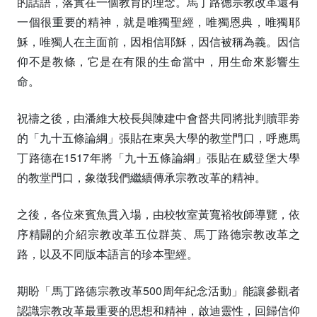
的話語，落實在一個教育的理念。馬丁路德宗教改革還有
一個很重要的精神，就是唯獨聖經，唯獨恩典，唯獨耶
穌，唯獨人在主面前，因相信耶穌，因信被稱為義。因信
仰不是教條，它是在有限的生命當中，用生命來影響生
命。
祝禱之後，由潘維大校長與陳建中會督共同將批判贖罪劵
的「九十五條論綱」張貼在東吳大學的教堂門口，呼應馬
丁路德在1517年將「九十五條論綱」張貼在威登堡大學
的教堂門口，象徵我們繼續傳承宗教改革的精神。
之後，各位來賓魚貫入場，由校牧室黃寬裕牧師導覽，依
序精闢的介紹宗教改革五位群英、馬丁路德宗教改革之
路，以及不同版本語言的珍本聖經。
期盼「馬丁路德宗教改革500周年紀念活動」能讓參觀者
認識宗教改革最重要的思想和精神，啟迪靈性，回歸信仰