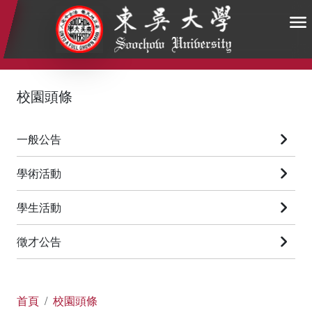
:::
:::
:::
校園頭條
一般公告
學術活動
學生活動
徵才公告
首頁
校園頭條