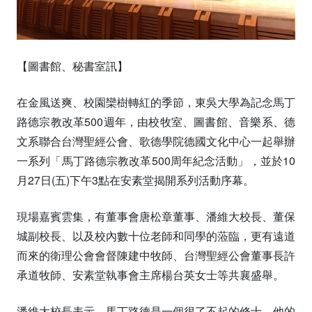
【圖書館、秘書室訊】
在金風送爽、校園欒樹轉紅的季節，東吳大學為記念馬丁
路德宗教改革500週年，由校牧室、圖書館、音樂系、德
文系聯合台灣聖經公會、歌德學院德國文化中心一起舉辦
一系列「馬丁路德宗教改革500周年紀念活動」，並於10
月27日(五)下午3點在安素堂揭開系列活動序幕。
現場嘉賓雲集，有董事會唐松章董事、潘維大校長、董保
城副校長、以及校內數十位老師和同學的蒞臨，更有遠道
而來的衛理公會會督陳建中牧師、台灣聖經公會董事長許
承道牧師、安素堂執事會主席楊台英女士等共襄盛舉。
潘維大校長表示，馬丁路德是一個很了不起的修士，他的