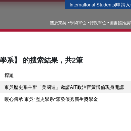
International Students
|
申請入
關於東吳
學術單位
行政單位
圖書館
推廣
史學系】 的搜索結果，共2筆
標題
東吳歷史系主辦「美國週」邀請AIT政治官黃博倫現身開講
暖心傳承 東吳"歷史學系"頒發優秀新生獎學金