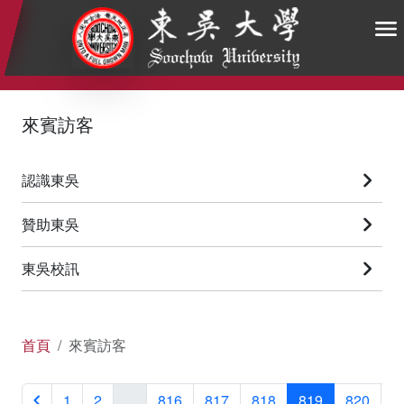
:::
:::
:::
來賓訪客
認識東吳
贊助東吳
東吳校訊
首頁
來賓訪客
1
2
...
816
817
818
819
820
8