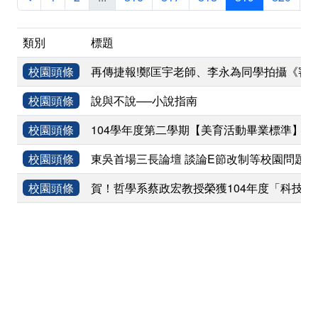
類別
標題
校園頭條
再傳捷報!鄭匡宇老師、李永為同學拍攝《審
校園頭條
說與不說──小說指南
校園頭條
104學年度第二學期【美育活動畢業標準】列
校園頭條
東吳首場三長論壇 談論E節改制等校園問題
校園頭條
賀！哲學系蔡政宏教授榮獲104年度「科技部