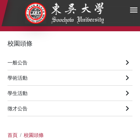
:::
:::
:::
校園頭條
一般公告
學術活動
學生活動
徵才公告
首頁
校園頭條