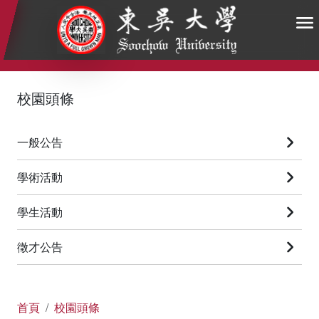
:::
:::
:::
校園頭條
一般公告
學術活動
學生活動
徵才公告
首頁
校園頭條