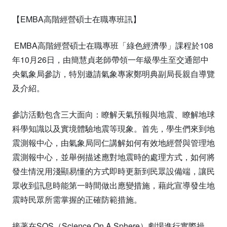
【EMBA高階經營碩士在職專班訊】
EMBA高階經營碩士在職專班「綠色經濟學」課程於108
年10月26日，由簡慧貞老師帶領一年級學生至交通部中
央氣象局參訪，特別邀請氣象專家鄭明典副局長親自導覽
及介紹。
參訪活動包含三大面向：瞭解天氣預報與地震、瞭解地球
科學知識以及實境體驗地震等現象。首先，學生們來到地
震測報中心，由氣象局同仁講解如何有效地經營與管理地
震測報中心，並舉例描述應對地震時的處理方式，如何將
發生情況用淺顯易懂的方式即時更新到民眾設備端，讓民
眾收到訊息時能第一時間做出應變措施，藉此宣導發生地
震時民眾所需掌握的正確防範措施。
接著在SOS（Science On A Sphere）劇場進行實際操