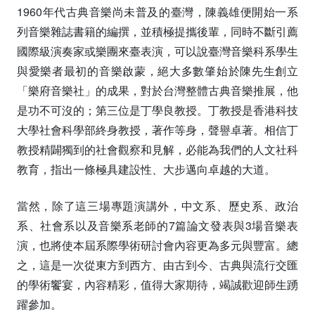
1960年代古典音樂尚未普及的臺灣，陳義雄便開始一系
列音樂雜誌書籍的編撰，並積極提攜後輩，同時不斷引薦
國際級演奏家或樂團來臺表演，可以說臺灣音樂科系學生
與愛樂者最初的音樂啟蒙，絕大多數肇始於陳先生創立
「樂府音樂社」的成果，對於台灣整體古典音樂推展，他
是功不可沒的；第三位是丁學良教授。丁教授是香港科技
大學社會科學部終身教授，著作等身，聲譽卓著。相信丁
教授精闢獨到的社會觀察和見解，必能為我們的人文社科
教育，指出一條極具建設性、大步邁向卓越的大道。
當然，除了這三場專題演講外，中文系、歷史系、政治
系、社會系以及音樂系老師的7篇論文發表與3場音樂表
演，也將使本屆系際學術研討會內容更為多元與豐富。總
之，這是一次從東方到西方、由古到今、古典與流行交匯
的學術饗宴，內容精彩，值得大家期待，竭誠歡迎師生踴
躍參加。