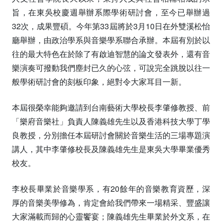
旨，在東吳校慶週舉辦系際學術研討會，至今已舉辦過
32次，成果豐碩。今年第33屆將於3月10日在外雙溪松怡
廳舉辦，由政治學系與音樂學系聯合承辦。本屆有別於以
往的最大特色在於除了有啟迪智慧的論文發表外，還有音
樂演奏可撥動我們塵封已久的心弦，可說完全跳脫以往一
般學術研討會的刻板印象，絕對令大家耳目一新。
本屆很榮幸能夠邀請到台南藝術大學校長李肇修教授、前
「樂府音樂社」負責人陳義雄先生以及香港科技大學丁學
良教授，分別擔任本屆研討會關於音樂生活的三場專題演
講人，其中李肇修校長及陳義雄先生是東吳大學畢業優秀
校友。
李校長畢業於音樂學系，有20餘年的音樂教育資歷，深
厚的音樂美學修為，肯定會給我們帶來一場精采、豐盛讓
大家滿載而歸的心靈饗宴；陳義雄先生畢業於外文系，在