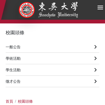
:::
:::
:::
校園頭條
一般公告
學術活動
學生活動
徵才公告
首頁
校園頭條