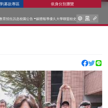
學
|
募款專區
依身分別瀏覽
教育
招生訊息
校園公告
媒體報導
優久大學聯盟
校史