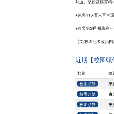
熱血、堅毅及樸實精
●東吳116 百人單車環島直播網
●東吳第3哩 挑戰在
【文/校園記者政治四
近期【校園頭
類別
標
校園頭條
東
校園頭條
東
校園頭條
東