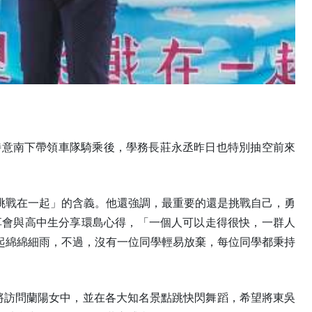
校長特意南下帶領車隊騎乘後，學務長莊永丞昨日也特別抽空前來
挑戰在一起」的含義。他還強調，最重要的還是挑戰自己，勇
享會與高中生分享環島心得，「一個人可以走得很快，一群人
起綿綿細雨，不過，沒有一位同學輕易放棄，每位同學都秉持
將訪問蘭陽女中，並在各大知名景點跳快閃舞蹈，希望將東吳