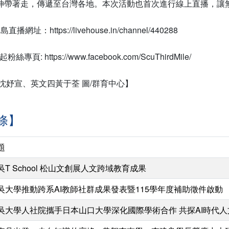
神帶著走，傳遞至台灣各地。本次活動也首次進行線上直播，讓
址：https://livehouse.in/channel/440288
一起粉絲專頁:
https://www.facebook.com/ScuThirdMile/
沈妤宣、英文四黃于荃 圖/群育中心】
條】
題
吳T School 松山文創展人文跨域教育成果
吳大學推動跨系AI教師社群成果發表暨115學年度補助徵件啟動
吳大學人社院攜手日本山口大學深化國際學術合作 共探AI時代