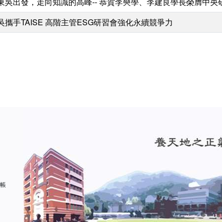
東吳出發，走向知識的高峰-- 恭賀李奭學、李建良學長榮膺中央
吳攜手TAISE 高階主管ESG研習會強化永續競爭力
 帳