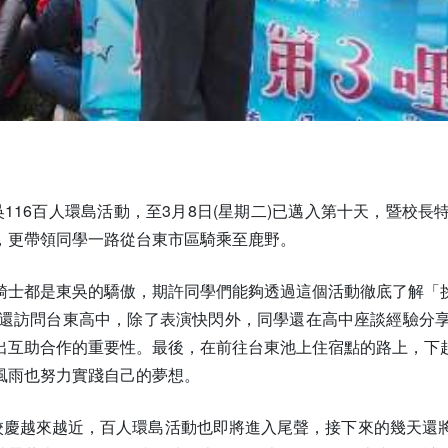
吳116百人環島活動，至3月8日(星期二)已邁入第十天，暨
，更帶領同學一路從台東市區騎乘至鹿野。
騎士都是東吳的驕傲，期許同學們能夠透過這個活動徹底了解「
中還訪問台東高中，除了表演快閃外，同學還在高中座談經驗分
出互助合作的重要性。最後，在前往台東池上住宿點的路上，下
風雨也努力實踐自己的夢想。
的校慶越來越近，百人環島活動也即將進入尾聲，接下來的幾天還