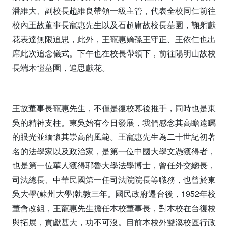
潘維大、副校長趙維良帶領一級主管，代表全校同仁前往
校內王故董事長寵惠先生以及石超庸故校長墓園，鞠躬獻
花表達無限追思，此外，王寵惠嫡孫王守正、王依仁也出
席此次追念儀式。下午也在校長帶領下，前往陽明山故校
長端木愷墓園，追思獻花。
王故董事長寵惠先生，不僅是復校幕後推手，同時也是東
吳的精神支柱。東吳始有今日發展，我們感念其高瞻遠矚
的眼光並緬懷其崇高的風範。王寵惠先生為二十世紀初著
名的法學家以及政治家，是第一位中國大學文憑獲得者，
也是第一位華人獲得耶魯大學法學博士，曾任外交總長，
司法總長、中華民國第一任司法院院長等職務，也曾於東
吳大學(蘇州大學)執教三年。國民政府遷台後，1952年校
董會改組，王寵惠先生擔任本校董事長，對本校在台復校
與拓展，貢獻甚大，功不可沒。目前本校外雙溪校區行政