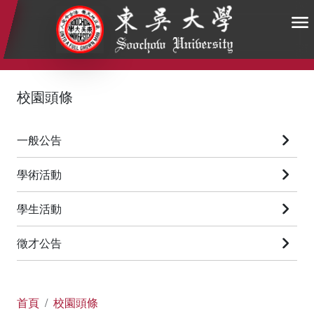
:::
:::
:::
校園頭條
一般公告
學術活動
學生活動
徵才公告
首頁
校園頭條