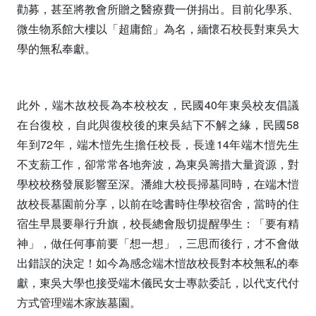
勸募，甚至將教會所贈之醫療費一併捐出。目前化學系、
微生物系館大樓以「超庸館」為名，緬懷石校長對東吳大
學的無私奉獻。
此外，端木故校長為本校校友，民國40年東吳校友倡議
在台復校，自此與復校後的東吳結下不解之緣，民國58
年到72年，端木愷先生擔任校長，長達14年端木愷先生
不支薪工作，卻常常各地奔波，為東吳籌措大量資源，對
學校校務發展影響至深。潘維大校長掃墓同時，在端木愷
故校長墓園前分享，以前在唸書時住學校宿舍，當時的住
宿生早晨要舉行升旗，校長總會殷切提醒學生：「要有精
神」，做任何事前要「想一想」，三思而後行，才不會做
出錯誤的決定！如今為感念端木愷故校長對本校無私的奉
獻，東吳大學也接受端木儀民女士專款委託，以代支代付
方式管理端木家族墓園。