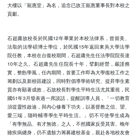
大樓以「寵惠堂」為名，追念已故王寵惠董事長對本校之
貢獻。
石超庸故校長於民國12年畢業於本校法律系，曾留美、
法取的法學碩博士學位，於民國15年返回東吳大學法學
院任教，本校在台復校期間，石超庸先生任法學院院長達
10年之久。石超庸先生任院長十年，擘劃經營，嚴謹務
實，整飭學風，任內期間，首要工作即為大學復校工作之
籌劃以及新校區建設，同時對倡導學術研究、提昇學生素
質亦有顯著成效，石故校長對學生平時生活尤其重視，民
國51年3月發表過一席談話，提醒訓導人員，「一切教育
須從靈性啟迪，與內心修養下功夫，以基督教之信、望、
愛三端，隨時輔導學生平時生活。」切不可使學生成為
「有學無品、有才無徳」之人，不然國家反受其害。晚年
雖疾病纏身，仍不遺餘力籌募建校基金，親赴各地校友會