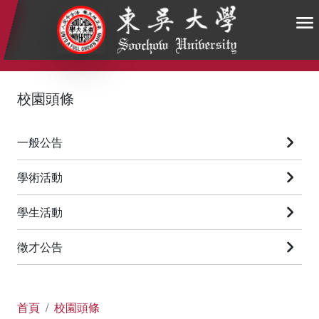
:::
:::
:::
校園頭條
一般公告
學術活動
學生活動
徵才公告
首頁
校園頭條