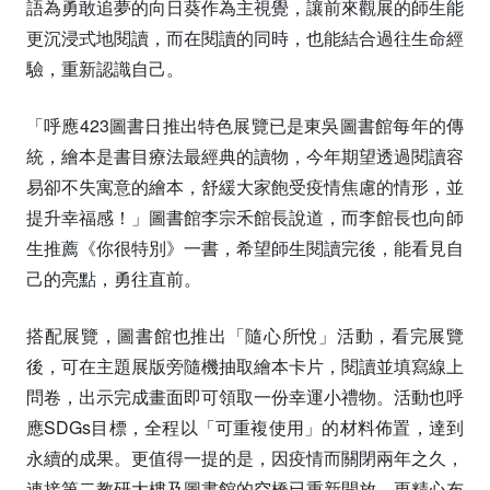
語為勇敢追夢的向日葵作為主視覺，讓前來觀展的師生能
更沉浸式地閱讀，而在閱讀的同時，也能結合過往生命經
驗，重新認識自己。
「呼應423圖書日推出特色展覽已是東吳圖書館每年的傳
統，繪本是書目療法最經典的讀物，今年期望透過閱讀容
易卻不失寓意的繪本，舒緩大家飽受疫情焦慮的情形，並
提升幸福感！」圖書館李宗禾館長說道，而李館長也向師
生推薦《你很特別》一書，希望師生閱讀完後，能看見自
己的亮點，勇往直前。
搭配展覽，圖書館也推出「隨心所悅」活動，看完展覽
後，可在主題展版旁隨機抽取繪本卡片，閱讀並填寫線上
問卷，出示完成畫面即可領取一份幸運小禮物。活動也呼
應SDGs目標，全程以「可重複使用」的材料佈置，達到
永續的成果。更值得一提的是，因疫情而關閉兩年之久，
連接第二教研大樓及圖書館的空橋已重新開放，更精心布