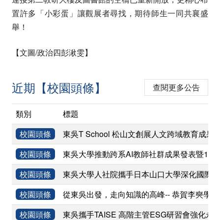
置許多「小彩蛋」讓觀展者尋找，期待師生一同共襄盛
舉！
【文圖/政治四彭湫雯】
近期【校園頭條】
查閱更多公告
類別
標題
校園頭條
東吳T School 松山文創展人文跨域教育成果
校園頭條
東吳大學推動跨系AI教師社群成果發表暨11
校園頭條
東吳大學人社院攜手日本山口大學深化國際學術
校園頭條
從東吳出發，走向知識的高峰-- 恭賀李奭學
校園頭條
東吳攜手TAISE 高階主管ESG研習會強化永