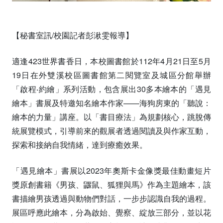
【秘書室訊/校園記者彭湫雯報導】
適逢423世界書香日，本校圖書館於112年4月21日至5月
19日在外雙溪校區圖書館第二閱覽室及城區分館舉辦
「啟程‧約繪」系列活動，包含展出30多本繪本的「遇見
繪本」書展及特邀知名繪本作家——海狗房東的「聽說：
繪本的力量」講座。以「書目療法」為規劃核心，跳脫傳
統展覽模式，引導前來的觀展者透過閱讀及與作家互動，
探索和接納自我情緒，達到療癒效果。
「遇見繪本」書展以2023年奧斯卡金像獎最佳動畫短片
獎原創書籍《男孩、鼴鼠、狐狸與馬》作為主題繪本，該
書描繪男孩透過與動物們對話，一步步認識自我的過程。
展區呼應此繪本，分為啟始、覺察、綻放三部分，並以花