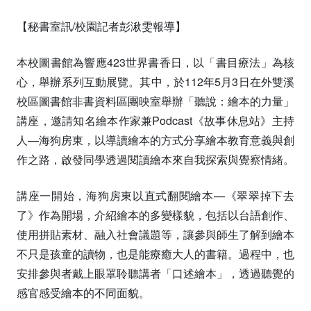
【秘書室訊/校園記者彭湫雯報導】
本校圖書館為響應423世界書香日，以「書目療法」為核
心，舉辦系列互動展覽。其中，於112年5月3日在外雙溪
校區圖書館非書資料區團映室舉辦「聽說：繪本的力量」
講座，邀請知名繪本作家兼Podcast《故事休息站》主持
人—海狗房東，以導讀繪本的方式分享繪本教育意義與創
作之路，啟發同學透過閱讀繪本來自我探索與覺察情緒。
講座一開始，海狗房東以直式翻閱繪本—《翠翠掉下去
了》作為開場，介紹繪本的多變樣貌，包括以台語創作、
使用拼貼素材、融入社會議題等，讓參與師生了解到繪本
不只是孩童的讀物，也是能療癒大人的書籍。過程中，也
安排參與者戴上眼罩聆聽講者「口述繪本」，透過聽覺的
感官感受繪本的不同面貌。