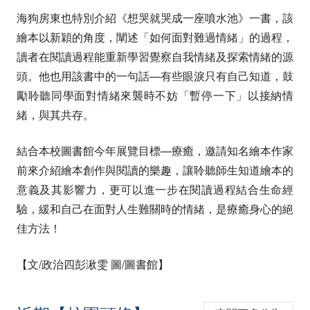
海狗房東也特別介紹《想哭就哭成一座噴水池》一書，該
繪本以新穎的角度，闡述「如何面對難過情緒」的過程，
讀者在閱讀過程能重新學習覺察自我情緒及探索情緒的源
頭。他也用該書中的一句話—有些眼淚只有自己知道，鼓
勵聆聽同學面對情緒來襲時不妨「暫停一下」以接納情
緒，與其共存。
結合本校圖書館今年展覽目標—療癒，邀請知名繪本作家
前來介紹繪本創作與閱讀的樂趣，讓聆聽師生知道繪本的
意義及其影響力，更可以進一步在閱讀過程結合生命經
驗，緩和自己在面對人生難關時的情緒，是療癒身心的絕
佳方法！
【文/政治四彭湫雯 圖/圖書館】