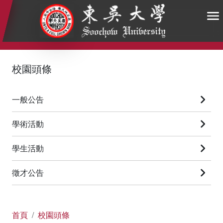
:::
:::
:::
校園頭條
一般公告
學術活動
學生活動
徵才公告
首頁
校園頭條