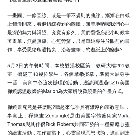
一畫圓、一條直線、或是一筆不規則的曲線，漸漸在白紙
上鋪漫開來，看似錯綜複雜的圖騰，無聲地吶喊我們心中
最深的無力與渴望。究竟有多久，我們慢慢忘記小時候拿
著畫筆，無憂無慮、心無旁騖，只是單純專注於眼前的畫
作，享受思緒爬過指尖，沿著畫筆，悠遊紙上的樂趣?
5月2日的午餐時間，本校雙溪校區第二教研大樓201教
室，擠滿了40幾位學生，各個摩拳擦掌，準備大展身手
一番。美育中心這次辦理的活動，邀請到通過CZT(美國
禪繞認證教師)的Marion為大家解說禪繞畫的作畫方式。
禪繞畫究竟是甚麼呢?聽起來似乎具有濃厚的宗教意味，
事實上，禪繞畫(Zentangle)是由美國字體藝術家Maria
Thomas與其伴侶Rick Roberts共同研發的一種療癒心靈
的繪畫活動，在作畫當下，心靈呈現冥想狀態，進而到達