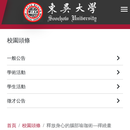
:::
:::
:::
校園頭條
一般公告
學術活動
學生活動
徵才公告
首頁
校園頭條
釋放身心的腦部瑜珈術―禪繞畫