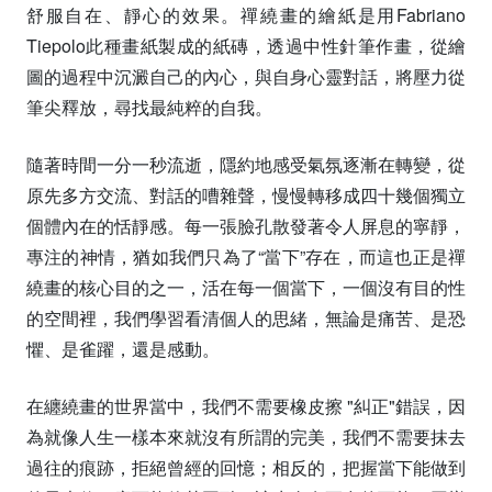
舒服自在、靜心的效果。禪繞畫的繪紙是用Fabriano
Tiepolo此種畫紙製成的紙磚，透過中性針筆作畫，從繪
圖的過程中沉澱自己的內心，與自身心靈對話，將壓力從
筆尖釋放，尋找最純粹的自我。
隨著時間一分一秒流逝，隱約地感受氣氛逐漸在轉變，從
原先多方交流、對話的嘈雜聲，慢慢轉移成四十幾個獨立
個體內在的恬靜感。每一張臉孔散發著令人屏息的寧靜，
專注的神情，猶如我們只為了“當下”存在，而這也正是禪
繞畫的核心目的之一，活在每一個當下，一個沒有目的性
的空間裡，我們學習看清個人的思緒，無論是痛苦、是恐
懼、是雀躍，還是感動。
在纏繞畫的世界當中，我們不需要橡皮擦 "糾正"錯誤，因
為就像人生一樣本來就沒有所謂的完美，我們不需要抹去
過往的痕跡，拒絕曾經的回憶；相反的，把握當下能做到