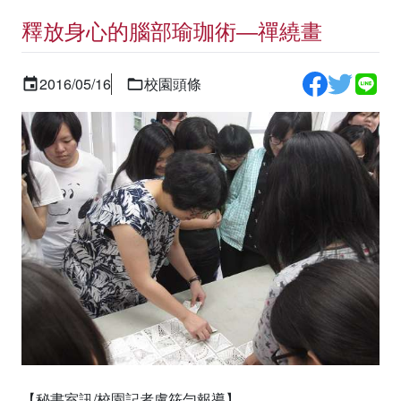
釋放身心的腦部瑜珈術―禪繞畫
2016/05/16
校園頭條
【秘書室訊/校園記者盧筱勻報導】