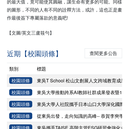
的最大值，竟可能使其圓融，讓生命有更多的可能。同樣
的圖形，不同的人有不同的詮釋方法，或許，這也正是畫
作最後簽下專屬落款的意義吧!
【文圖/英文三盧筱勻】
近期【校園頭條】
查閱更多公告
類別
標題
校園頭條
東吳T School 松山文創展人文跨域教育成果
校園頭條
東吳大學推動跨系AI教師社群成果發表暨11
校園頭條
東吳大學人社院攜手日本山口大學深化國際學術
校園頭條
從東吳出發，走向知識的高峰-- 恭賀李奭學
校園頭條
東吳攜手TAISE 高階主管ESG研習會強化永