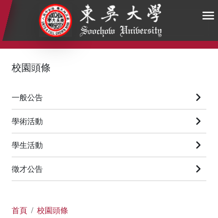
:::
:::
:::
校園頭條
一般公告
學術活動
學生活動
徵才公告
首頁
校園頭條