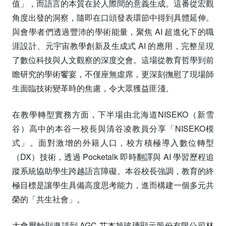
值」，而語言的本質在於人際間的意義生成。這番從宏觀
角度出發的洞察，隨即在口頭發表環節中得到具體延伸。
與會學者們透過豐沛的學術能量，聚焦 AI 超進化下的職
涯設計、元宇宙教學創新及生成式 AI 的應用，完整呈現
了數位科技與人文觀察的深度交會。這場從教育哲學到前
瞻研究的學術饗宴，不僅座無虛席，更深刻撫慰了現場師
生面臨技術變革時的焦慮，令大眾獲益匪淺。
在教學轉型實務方面，下半場由北海道NISEKO（新雪
谷）高中的本谷一校長與清谷凌教員分享「NISEKO模
式」。面對激增的外籍人口，校方積極導入數位轉型
（DX）技術，透過 Pocketalk 即時翻譯與 AI 學習歷程追
蹤系統協助學生跨越語言障礙。本谷校長強調，教育的終
極目標是讓學生具備高度思考能力，進而構建一個多元共
榮的「共生社會」。
大會壓軸則邀請到 AGC 艾杰旭玻璃顯示股份有限公司林