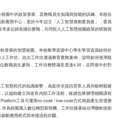
慧在校園中的政策發展、及教職員生知識與技能的訓練。本校自
宙創新應用中心，更於今年設立「人工智慧推動委員會」，委員
長等多位師長擔任要職，共同投入人工智慧校園政策的研擬與
雙軌發展的智慧校園。本校教學資源中心學生學習資源組特於
程最佳幫手」線上工作坊。此次工作坊透過教育實務案例，說明如何使用既
31位教職員生參與，工作坊整體滿意度達4.35，且問卷中針對
等人工智慧程式的知識衝擊，為提供非資訊背景人員亦能輕鬆建
智慧的起手式，以協助建立與改良內部工作流程，後續也將辦理相關課程
rm工具可運用no-code / low-code方式簡易產生所需應
，作為校園邁入數位轉型新契機。工作坊接著由台灣微軟技術
共同進行啟動應用程式與串接流程步驟。