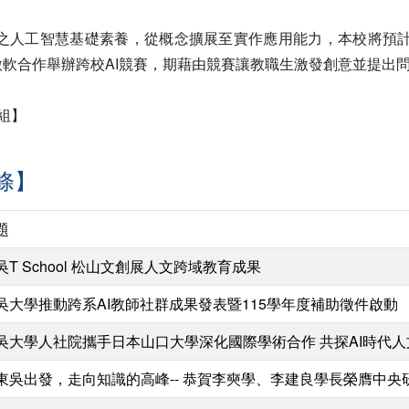
之人工智慧基礎素養，從概念擴展至實作應用能力，本校將預計於
與微軟合作舉辦跨校AI競賽，期藉由競賽讓教職生激發創意並提出
組】
條】
題
吳T School 松山文創展人文跨域教育成果
吳大學推動跨系AI教師社群成果發表暨115學年度補助徵件啟動
吳大學人社院攜手日本山口大學深化國際學術合作 共探AI時代
東吳出發，走向知識的高峰-- 恭賀李奭學、李建良學長榮膺中央