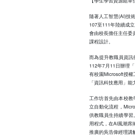
【學生學習資源組單
隨著人工智慧(AI
107至111年陸
會由校長擔任主任委
課程設計。
而為提升教職員資訊
112年7月11日辦理
有校園Microso
「資訊科技應用」能力
工作坊首先由本校教
立自動化流程，Micr
供教職員生持續學習。接
用程式，在AI風潮
推廣的吳浩偉經理講解P