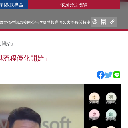
學
|
募款專區
依身分別瀏覽
教育
招生訊息
校園公告
媒體報導
優久大學聯盟
校史
優化開始」
慧平台與流程優化開始」