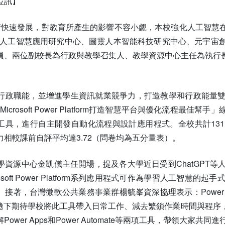
位訊】
)技術快速發展，對教育所產生的影響不容小覷，本校強化人工智
續成立人工智慧應用研究中心、圖靈人本智能科技研究中心、元宇
員、兩位副校長為行政與教學召集人、教學資源中心主任為執行
行政職能，並增進學生資訊就業競爭力，打造教學和行政能量
「Microsoft Power Platform打造智慧平台與優化流
ft授權工具，進行自主開發自動化流程與設計應用程式。全校共計1
相較課前自評平均達3.72（問卷均為五分量表）。
學資源中心金凱儀主任開場，提及各大學近日受到ChatGPT
osoft Power Platform系列應用程式可作為學習人工
著，台灣微軟公共業務事業群楊毓峯資深協理表示：Power Platfo
席捲下期待學校將此工具帶入日常工作、減去繁鎖作業時間與程序
ower Apps和Power Automate等兩項工具，帶領大家