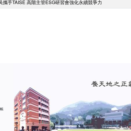
吳攜手TAISE 高階主管ESG研習會強化永續競爭力
 帳