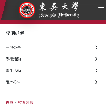
:::
:::
:::
校園頭條
一般公告
學術活動
學生活動
徵才公告
首頁
校園頭條