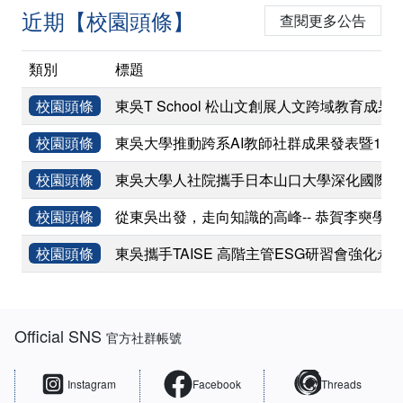
近期【校園頭條】
查閱更多公告
類別
標題
校園頭條
東吳T School 松山文創展人文跨域教育成果
校園頭條
東吳大學推動跨系AI教師社群成果發表暨11
校園頭條
東吳大學人社院攜手日本山口大學深化國際學術
校園頭條
從東吳出發，走向知識的高峰-- 恭賀李奭學
校園頭條
東吳攜手TAISE 高階主管ESG研習會強化永
:::
Official SNS
官方社群帳號
Instagram
Facebook
Threads