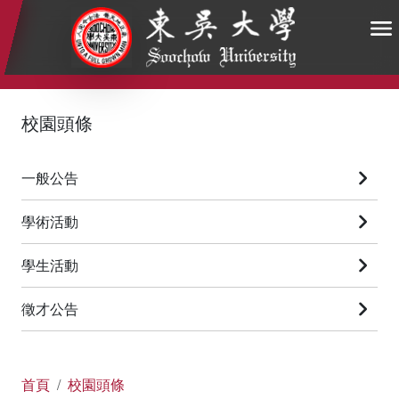
:::
:::
:::
校園頭條
一般公告
學術活動
學生活動
徵才公告
首頁
校園頭條