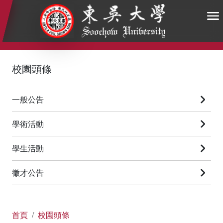
:::
:::
:::
校園頭條
一般公告
學術活動
學生活動
徵才公告
首頁
校園頭條