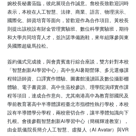
婉校長秘書蒞臨，彼此展現合作誠意。詹校長致歡迎詞時
表示，本校在人工智慧、法律、商業、語言、物理演示、
國際化、師資培育等面向，皆歡迎作為合作項目。黃校長
則提出該校設有財金管理實驗班、數位科學實驗班，期待
和大學共同培育人才，並許諾準備跑鞋，來年組隊參與東
吳國際超級馬拉松。
簽約儀式完成後，與會貴賓進行綜合座談，雙方針對本校
「智慧創新AI學習中心」高中生AI暑期營隊、多元選修課
程韓語師資、口譯實作體驗、圖書館漫讀區及數位攝影棚
體驗、電子書資源、高中生蒞校參訪、理學院演繹實作課
程等項目，達成合作意向。尤其南港高中為教育部國民及
學前教育署高中半導體課程臺北市指標性執行學校，本校
設有半導體學分學程，兩校密切合作，讓半導體知識向下
扎根。會後參觀智慧創新AI學習中心（簡稱輝達教室），
由金凱儀院長簡介人工智慧、虛擬人（AI Avatar）與VR