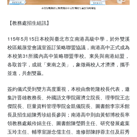
【教務處招生組訊】
115年5月15日本校與臺北市立南港高級中學，於外雙溪
校區戴蓀堂會議室簽訂策略聯盟協議，南港高中正式成為
本校第31所國內高中策略聯盟學校。東吳與南港結盟，
各取首字，成就「東南之美」，象徵兩校人才濟濟，攜手
並進，共創雙贏。
簽約儀式受到雙方高度重視，本校由詹乾隆校長代表，邀
集許晋雄教務長、外國語文學院羅濟立院長、理學院王志
傑院長、巨量資料管理學院金凱儀院長、圖書館李宗禾館
長及招生組陳秀珍組長參與；南港高中則由黃郁博校長率
領教務處戴伶娟主任、圖書館陳瑩爵主任、研究發展處葉
玉玲主任、輔導室謝念儒主任、進修部陳靜蓉主任及莊秀