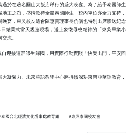
莫過於在著名圓山大飯店舉行的盛大晚宴。為了給予泰國師生
盡地主之誼，盛情款待全體泰國師生；校內單位亦全力支持，
場晚宴，東吳校友總會陳惠貴理事長伉儷也特別出席贈送紀念
4日結業式當天親臨現場，送上象徵母校精神的「東吳畢業小
與交流。
親自迎接這群師生歸國，用實際行動實踐「快樂出門，平安回
強大凝聚力。未來華語教學中心將持續深耕東南亞華語教育，
駐泰國台北經濟文化辦事處教育組
#東吳泰國校友會