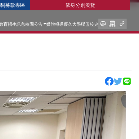
學
|
募款專區
依身分別瀏覽
教育
招生訊息
校園公告
媒體報導
優久大學聯盟
校史