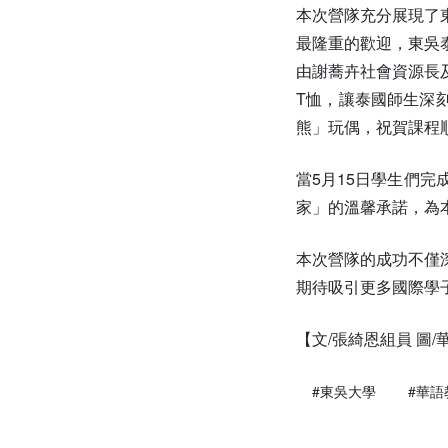
本次營隊充分展現了
最隆重的歡迎，東吳
由謝蕎卉社會資源長
T恤，讓泰國師生深
熊」玩偶，祝賀課程
當5月15日學生們
家」的溫馨承諾，為
本次營隊的成功不僅
期待吸引更多國際學
【文/張綺恩組員 圖
#東吳大學
#華語