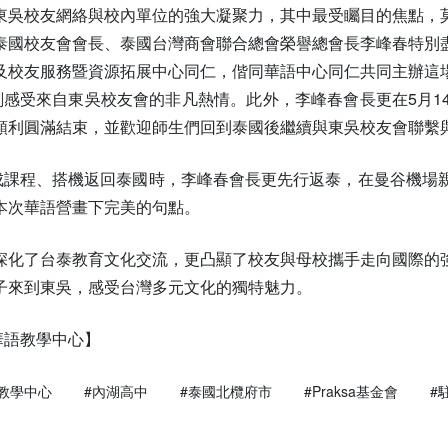
東吳校友網絡與校內單位的強大凝聚力，其中最受矚目的焦點，
泰國校友會會長、泰國台灣商會聯合總會榮譽總會長李峰春特別
及校友服務暨資源拓展中心同仁，偕同華語中心同仁共同主辦這
刻感受來自東吳校友會的非凡熱情。此外，李峰春會長更在5月1
順利圓滿結束，並歡迎師生們回到泰國後繼續與東吳校友會聯繫
完成課程、搭機返回泰國時，李峰春會長更先行返泰，在曼谷機場
本次華語營畫下完美的句點。
深化了台泰教育文化交流，更凸顯了校友與母校攜手走向國際的
子來到東吳，感受台灣多元文化的獨特魅力。
/華語教學中心】
教學中心
#內湖高中
#泰國北欖府市
#Praksa基金會
#