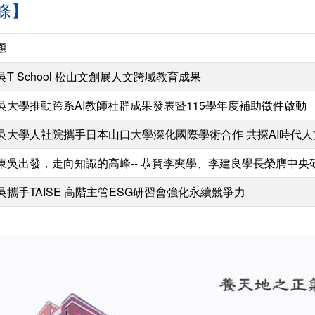
條】
題
吳T School 松山文創展人文跨域教育成果
吳大學推動跨系AI教師社群成果發表暨115學年度補助徵件啟動
吳大學人社院攜手日本山口大學深化國際學術合作 共探AI時代
東吳出發，走向知識的高峰-- 恭賀李奭學、李建良學長榮膺中央
吳攜手TAISE 高階主管ESG研習會強化永續競爭力