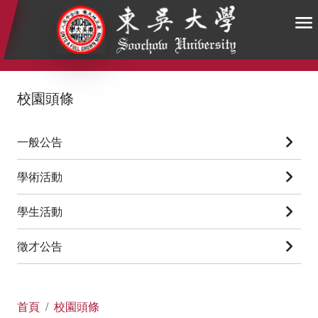
:::
:::
:::
校園頭條
一般公告
學術活動
學生活動
徵才公告
首頁
校園頭條