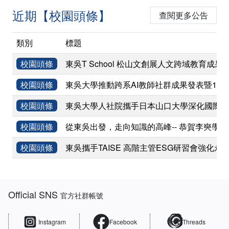
近期【校園頭條】
查閱更多公告
類別
標題
校園頭條
東吳T School 松山文創展人文跨域教育成果
校園頭條
東吳大學推動跨系AI教師社群成果發表暨11
校園頭條
東吳大學人社院攜手日本山口大學深化國際學術
校園頭條
從東吳出發，走向知識的高峰-- 恭賀李奭學
校園頭條
東吳攜手TAISE 高階主管ESG研習會強化永
:::
Official SNS
官方社群帳號
Instagram
Facebook
Threads