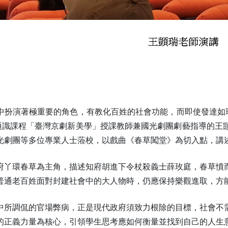
中扮演著極重要的角色，有教化百姓的社會功能，而即使發達如現
校通識課程「臺灣京劇新美學」授課教師兼國光劇團劇藝指導的王
光劇團等多位專業人士蒞校，以戲曲《春草闖堂》為切入點，講
府丫環春草為主角，描述知府胡進下令杖殺義士薛玫庭，春草憤
普通老百姓面對封建社會中的大人物時，仍應保持樂觀進取，方
中所調侃的官場弊病，正是現代政府須致力根除的目標，社會不
的正義力量為核心，引領學生思考應如何衡量並找到自己的人生