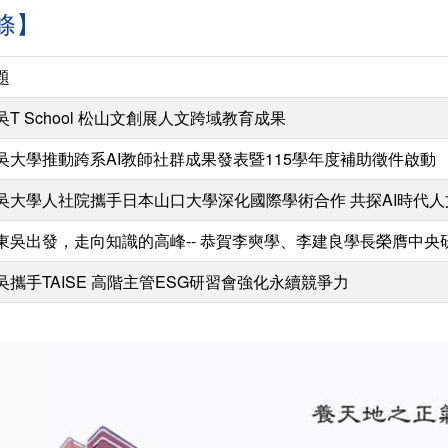
條】
題
吳T School 松山文創展人文跨域教育成果
吳大學推動跨系AI教師社群成果發表暨115學年度補助徵件啟動
吳大學人社院攜手日本山口大學深化國際學術合作 共探AI時代
東吳出發，走向知識的高峰-- 恭賀李奭學、李建良學長榮膺中央
吳攜手TAISE 高階主管ESG研習會強化永續競爭力