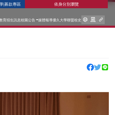
學
|
募款專區
依身分別瀏覽
教育
招生訊息
校園公告
媒體報導
優久大學聯盟
校史