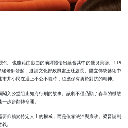
代，也能藉由戲曲的演繹體悟出蘊含其中的優良美德。115
顗瑞老師發起，邀請文化部政風處王玨處長、國立傳統藝術中
述市井小民在遇上不公不義時，也應保有勇於對抗的精神。
而闖入公堂阻止知府行刑的故事。該劇不僅凸顯了春草的機敏
能一步步翻轉命運。
需要仰賴於特定人士的權威，而是依靠法治與廉政。梁晋誌副
意義。