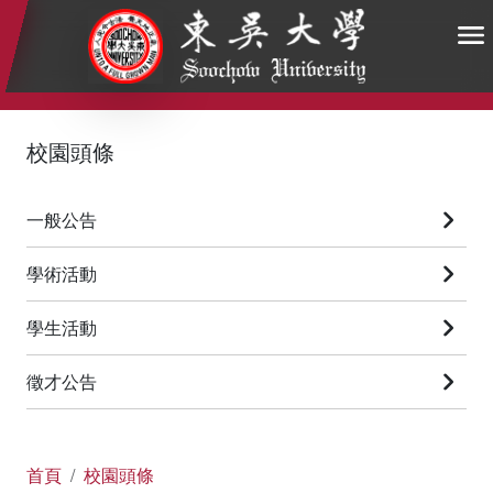
:::
:::
:::
校園頭條
一般公告
學術活動
學生活動
徵才公告
首頁
校園頭條