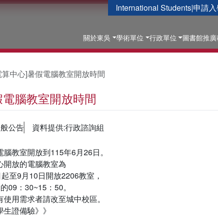
International Students
|
申請入
關於東吳
學術單位
行政單位
圖書館
推廣
電算中心]暑假電腦教室開放時間
暑假電腦教室開放時間
一般公告
資料提供:行政諮詢組
腦教室開放到115年6月26日。
心開放的電腦教室為
起至9月10日開放2206教室，
09：30~15：50。
有使用需求者請改至城中校區。
學生證備驗》》