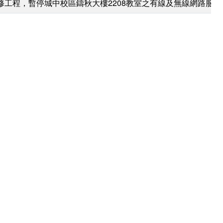
8教室整修工程，暫停城中校區鑄秋大樓2208教室之有線及無線網路服務