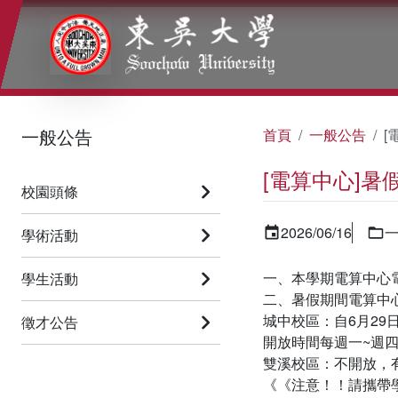
:::
:::
:::
一般公告
首頁
一般公告
[
[電算中心]
校園頭條
2026/06/16
學術活動
一、本學期電算中心電
學生活動
二、暑假期間電算中
城中校區：自6月29日
徵才公告
開放時間每週一~週四的
雙溪校區：不開放，
《《注意！！請攜帶