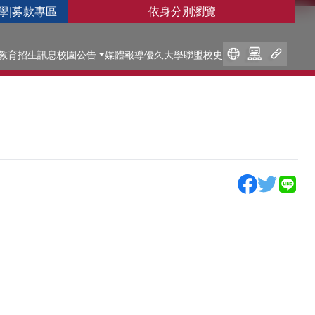
學
|
募款專區
依身分別瀏覽
教育
招生訊息
校園公告
媒體報導
優久大學聯盟
校史