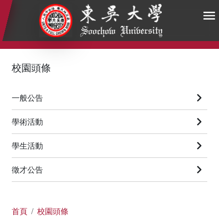
:::
:::
:::
校園頭條
一般公告
學術活動
學生活動
徵才公告
首頁
校園頭條