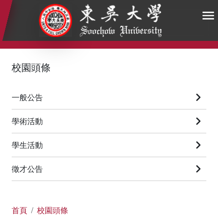
:::
:::
:::
校園頭條
一般公告
學術活動
學生活動
徵才公告
首頁
校園頭條