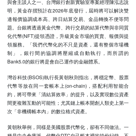
與會主談人之一、台灣銀行創新實驗室專案經理陳泓志說
明，黃金存摺預計在2026年底發行，屆時將可以解決雙
邊報價協調成本高、跨日結算交易、金品轉換不便等問
題。台銀將透過黃金代幣、跨行交易的結算代幣與非同質
化代幣(NFT)提領憑證，升級黃金市場的買賣、報價與提
領服務。「我們代幣化的不只是資產，還有整個市場機
制」，銀行間的協調將壓縮成自動執行，而所謂的
Bank5.0的銀行將是會自己運作的金融體系。
灣谷科技(BSOS)執行長黃朝秋則指出，將穩定幣、股票
代幣等放在同一套帳本上(on-chain)，搭配利用智能合
約，將可帶來「清結算效率」的提升，以及實現數位資產
間更複雜互動的可能性；尤其鏈上帳本開創人類史上第一
次「非機構帳本內」的數位格式資產。
黃朝秋舉例，同樣是美國股票代幣化，卻有不同做法。一
種是中央倉庫派，代幣化DTC自己帳本裡的持份紀錄，不