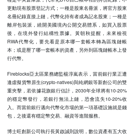
更動現有股票登記方式；一種是股東名冊派，將官方股東
名冊紀錄直接上鏈，代幣化持有者成為記名股東；一種是
離岸包裝派，繞開美國境內公開交易體系，如買入股票
後，在境外發行結構性票據。黃朝秋提醒，未來檢視
RWA代幣化，要先看是原本哪一套帳本轉為區塊鏈帳
本；或是壓了哪一套帳本的資產，另外到區塊鏈帳本上發
行代幣。
Fireblocks亞太區業務總監楊淳嵐表示，當前銀行業正遭
逢虛擬貨幣原生(crypto-natives)與純網銀等新創公司的雙
重夾擊，若依據花旗銀行估計，2030年全球將有10-20%
的穩定幣發行，若銀行無法上鏈，恐會流失10-20%收
入。而當前銀行邁向代幣化市場的第一項基礎設施就是錢
包，之後還有穩定幣交易、融資等進階服務。
博士旺創新公司執行長黃啟誠則說明，數位資產有五大收