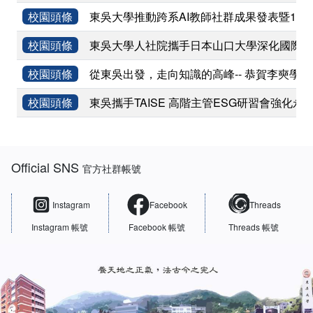
校園頭條
東吳大學推動跨系AI教師社群成果發表暨11
校園頭條
東吳大學人社院攜手日本山口大學深化國際學術
校園頭條
從東吳出發，走向知識的高峰-- 恭賀李奭學
校園頭條
東吳攜手TAISE 高階主管ESG研習會強化永
:::
Official SNS
官方社群帳號
Instagram
Facebook
Threads
Instagram 帳號
Facebook 帳號
Threads 帳號