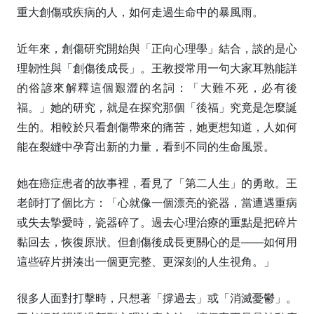
重大創傷或疾病的人，如何走過生命中的暴風雨。
近年來，創傷研究開始與「正向心理學」結合，談的是心
理韌性與「創傷後成長」。王教授常用一句大家耳熟能詳
的俗諺來解釋這個艱澀的名詞：「大難不死，必有後
福。」她的研究，就是在探究那個「後福」究竟是怎麼誕
生的。相較於只看創傷帶來的痛苦，她更想知道，人如何
能在裂縫中孕育出新的力量，看到不同的生命風景。
她在癌症患者的故事裡，看見了「第二人生」的勇敢。王
老師打了個比方：「心就像一個漂亮的瓷器，當遭遇重病
或失去摯愛時，瓷器碎了。過去心理治療的重點是把碎片
黏回去，恢復原狀。但創傷後成長更關心的是——如何用
這些碎片拼湊出一個更完整、更深刻的人生視角。」
很多人面對打擊時，只想著「撐過去」或「消滅憂鬱」。