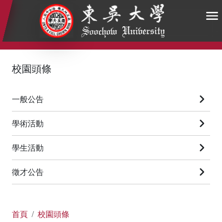
:::
:::
:::
校園頭條
一般公告
學術活動
學生活動
徵才公告
首頁
校園頭條