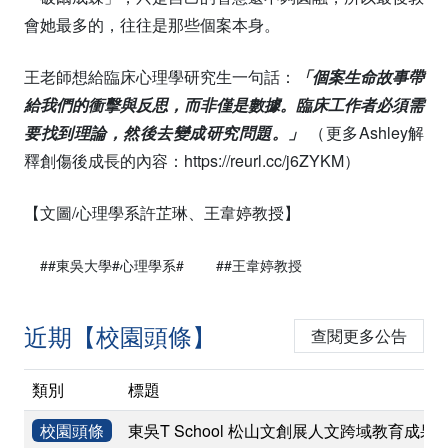
會她最多的，往往是那些個案本身。
王老師想給臨床心理學研究生一句話：
「個案生命故事帶
給我們的衝擊與反思，而非僅是數據。臨床工作者必須需
要找到理論，然後去變成研究問題。」
（更多Ashley解
釋創傷後成長的內容：https://reurl.cc/j6ZYKM）
【文圖/心理學系許芷琳、王韋婷教授】
##東吳大學#心理學系#
##王韋婷教授
近期【校園頭條】
查閱更多公告
類別
標題
校園頭條
東吳T School 松山文創展人文跨域教育成果