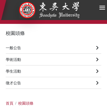
:::
:::
:::
校園頭條
一般公告
學術活動
學生活動
徵才公告
首頁
校園頭條