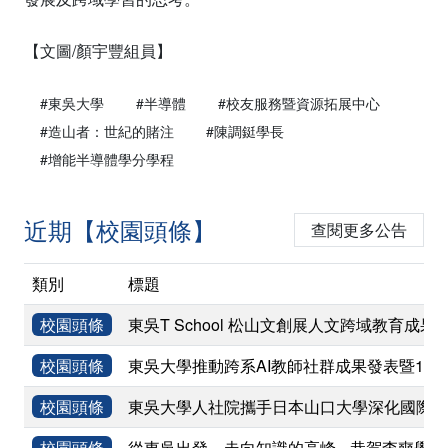
【文圖/顏宇豐組員】
#東吳大學
#半導體
#校友服務暨資源拓展中心
#造山者：世紀的賭注
#陳調鋌學長
#增能半導體學分學程
近期【校園頭條】
查閱更多公告
類別
標題
校園頭條
東吳T School 松山文創展人文跨域教育成果
校園頭條
東吳大學推動跨系AI教師社群成果發表暨11
校園頭條
東吳大學人社院攜手日本山口大學深化國際學術
校園頭條
從東吳出發，走向知識的高峰-- 恭賀李奭學