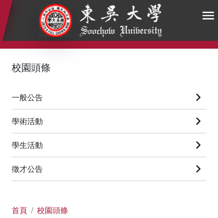
:::
:::
:::
校園頭條
一般公告
學術活動
學生活動
徵才公告
首頁
校園頭條