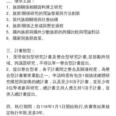
二、徵求主題：
1、族群∕關係相關資料庫之研究
2、族群/關係研究的理論發展與方法創新
3、當代族群∕關係與社會結構
4、族群/關係之形成與歷史過程
5、國內族群與國外少數族群的跨國比較與理論對話
6、國家與族群政策。
三、計畫類型：
1、受理個別型研究計畫及整合型研究計畫,並鼓勵跨領
域、跨議題研究，不得以單一整合型計畫提出。
2、提出整合型者，各子計畫間之整合及關連程度，為整
合型計畫審查重點之一。申請時需有包含1個描述總體研
究構想與架構的總計畫，以及至少3項子計畫，並至少有
3位學者參與研究，總計畫主持人應主持1項子計畫，並
併入總計畫提出。
四、執行期間：自116年1月1日開始執行,依審查結果核
定執行年限,至多3年。