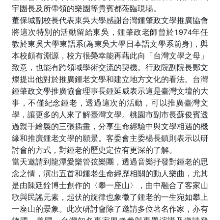
宇團長及所帶領的樂團等貴賓都蒞臨現場。
董保城副校長代表東吳大學感謝台灣鍾肇政文學推廣協會
將這次特別的活動留給東吳，鍾肇政老師曾於1974年任
教於東吳大學東語系(為東吳大學日本語文學系前身)，與
本校頗有淵源，校方很榮幸能再藉此向「台灣文學之母」
致意，也能有跨領域學術交流的契機。行政院副院長鄭文
燦提出他對於推廣鍾老文學和建立地方文化的看法。台灣
鍾肇政文學推廣協會理事長鍾延威表示這是臺灣文壇的大
事，不僅紀念鍾老，透過這次的活動，可以推廣臺灣文
學，讓更多的人來了解臺灣文學。桃園市副市長蘇俊賓透
過親手繪製的三張插畫，分享生命經驗中與文學相遇的機
緣和推廣鍾老文學的願景。客委會主委楊長鎮則表示以研
討會的方式，對鍾老的歷史定位有更深的了解。
當天邀請到龍潭愛樂管弦樂團，透過音樂抒發對鍾老的思
念之情，演出五首和鍾老生命經歷相關的動人樂曲，尤其
是由陳廷銓博士創作的〈攀一座山〉，曲中融合了客家山
歌與民謠元素，起伏的旋律也象徵了鍾老的一生宛如攀上
一座山的景象。此次研討會除了邀請多位著名作家，亦有