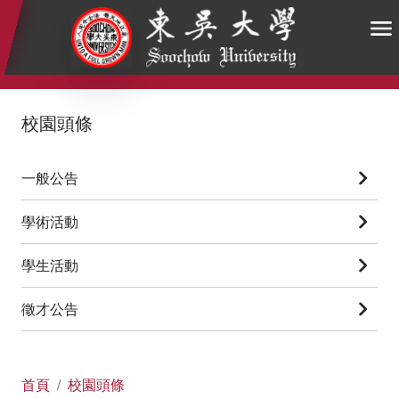
:::
:::
:::
校園頭條
一般公告
學術活動
學生活動
徵才公告
首頁
校園頭條