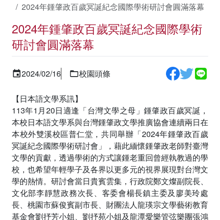
2024年鍾肇政百歲冥誕紀念國際學術研討會圓滿落幕
2024年鍾肇政百歲冥誕紀念國際學術
研討會圓滿落幕
2024/02/16
校園頭條
【日本語文學系訊】
113年1月20日適逢「台灣文學之母」鍾肇政百歲冥誕，
本校日本語文學系與台灣鍾肇政文學推廣協會連續兩日在
本校外雙溪校區普仁堂，共同舉辦「2024年鍾肇政百歲
冥誕紀念國際學術研討會」，藉此緬懷鍾肇政老師對臺灣
文學的貢獻，透過學術的方式讓鍾老重回曾經執教過的學
校，也希望年輕學子及各界以更多元的視界展現對台灣文
學的熱情。研討會當日貴賓雲集，行政院鄭文燦副院長、
文化部李靜慧政務次長、客委會楊長鎮主委及廖美玲處
長、桃園市蘇俊賓副市長、財團法人龍瑛宗文學藝術教育
基金會劉抒芳小姐、劉抒苑小姐及龍潭愛樂管弦樂團張鴻