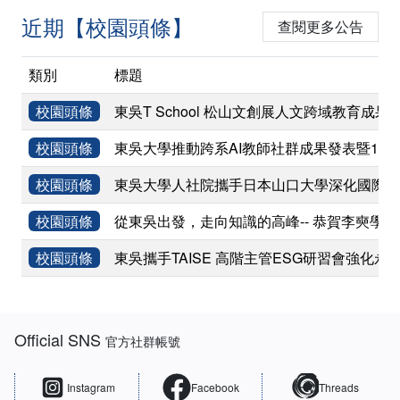
近期【校園頭條】
查閱更多公告
類別
標題
校園頭條
東吳T School 松山文創展人文跨域教育成果
校園頭條
東吳大學推動跨系AI教師社群成果發表暨11
校園頭條
東吳大學人社院攜手日本山口大學深化國際學術
校園頭條
從東吳出發，走向知識的高峰-- 恭賀李奭學
校園頭條
東吳攜手TAISE 高階主管ESG研習會強化永
:::
Official SNS
官方社群帳號
Instagram
Facebook
Threads