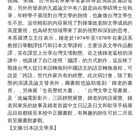
德國、美國、台灣知名專家學者參與專題演講及邀請發
表，另外所發表的九篇論文中有八篇是由在學碩博士生執
筆，年輕學子展現對台灣文學的熱情，也象徵台灣文學生
生不息。這些精彩的內容展現了對鍾肇政老師文學成就的
高度重視，也為研究領域帶來了新的視野和深刻的思考。
本系羅濟立主任表示，鍾老於1974年至1978年在東語系
教授日華翻譯技巧和日本文學課程，主要涉及文學作品翻
譯，並在課堂上分享台灣文壇動態。在之後鍾老返校的演
講中，他講述了自己使用「腦譯」的方式創作，這反映了
戰後台灣人從日本語轉換到中國語文的語言轉換過程，可
說是「跨語」世代作家共有的經歷。此次研討會，除了動
態的演講及論文發表外，圖書館也協助復刻「鍾老的書
房」，另佈展「生長歷程大書」、「台灣文學之母書展」
及「改編電影影片」三區靜態展覽。鍾老的跨語展覽、鍾
老與東吳的故事及鍾老首篇中文日記及日文和歌等手稿展
品目前都移至本校中正圖書館，有興趣的師生可於二月底
前至圖書館參觀。
【文圖/日本語文學系】