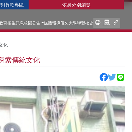
學
|
募款專區
依身分別瀏覽
教育
招生訊息
校園公告
媒體報導
優久大學聯盟
校史
文化
度探索傳統文化