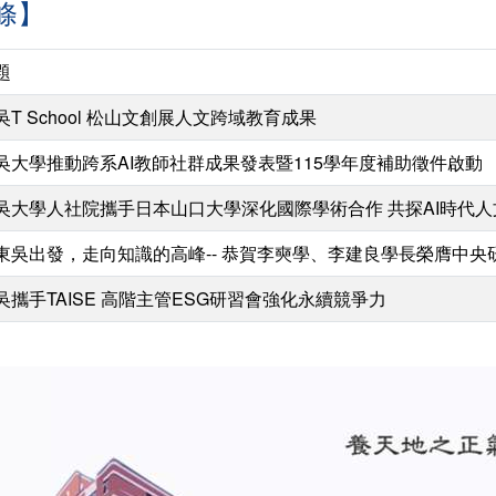
條】
題
吳T School 松山文創展人文跨域教育成果
吳大學推動跨系AI教師社群成果發表暨115學年度補助徵件啟動
吳大學人社院攜手日本山口大學深化國際學術合作 共探AI時代
東吳出發，走向知識的高峰-- 恭賀李奭學、李建良學長榮膺中央
吳攜手TAISE 高階主管ESG研習會強化永續競爭力