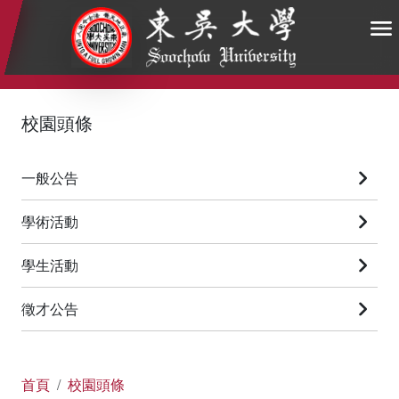
:::
:::
:::
校園頭條
一般公告
學術活動
學生活動
徵才公告
首頁
校園頭條