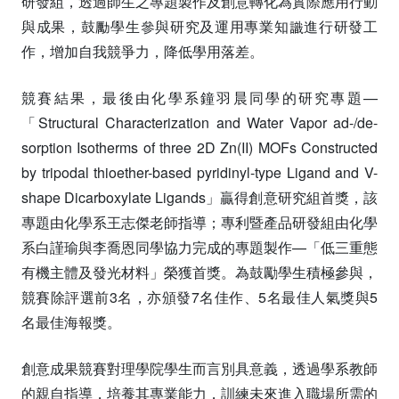
研發組，透過師生之專題製作及創意轉化為實際應用行動
與成果，鼓勵學生參與研究及運用專業知識進行研發工
作，增加自我競爭力，降低學用落差。
競賽結果，最後由化學系鐘羽晨同學的研究專題—
「Structural Characterization and Water Vapor ad-/de-
sorption Isotherms of three 2D Zn(II) MOFs Constructed
by tripodal thioether-based pyridinyl-type Ligand and V-
shape Dicarboxylate Ligands」贏得創意研究組首獎，該
專題由化學系王志傑老師指導；專利暨產品研發組由化學
系白謹瑜與李喬恩同學協力完成的專題製作—「低三重態
有機主體及發光材料」榮獲首獎。為鼓勵學生積極參與，
競賽除評選前3名，亦頒發7名佳作、5名最佳人氣獎與5
名最佳海報獎。
創意成果競賽對理學院學生而言別具意義，透過學系教師
的親自指導，培養其專業能力，訓練未來進入職場所需的