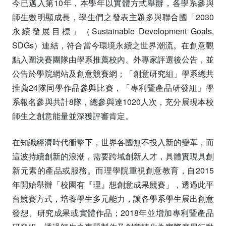
今已邁入第10年，本學年以實體方式舉辦，各學系參與
師生數明顯成長，學生們之發表主題多與聯合國「2030
永續發展目標」（Sustainable Development Goals,
SDGs）連結，符合當今環境永續之世界潮流。在創意觀
點入圍決賽團隊由學系推薦校內、外專家評選後公告，並
公告於學院網站及創意競賽網；「創意研究組」學系總共
推薦24隊同學作品參與比賽，「專利暨產品研發組」學
系報名參與共計8隊，總參與達1020人次，充分展現本校
師生之創意能量並深獲評審肯定。
在知識經濟時代衝擊下，世界各國無不投入新的變革，而
這波持續創新的浪潮，需要跨域創新人才，具體實現具創
新元素的產品或服務。而理學院重視創意教育，自2015
年開始舉辦「校園有『理』想創意成果競賽」，透過此平
台競賽方式，培養學生多元能力，讓各學系學生展出創意
發想、研究成果或實體作品；2018年並增加專利暨產品