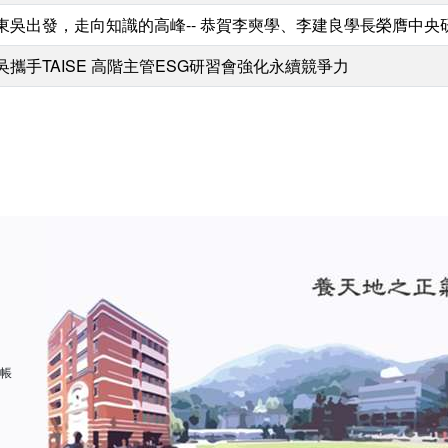
東吳出發，走向知識的高峰-- 恭賀李奭學、李建良學長榮膺中央
吳攜手TAISE 高階主管ESG研習會強化永續競爭力
 帳