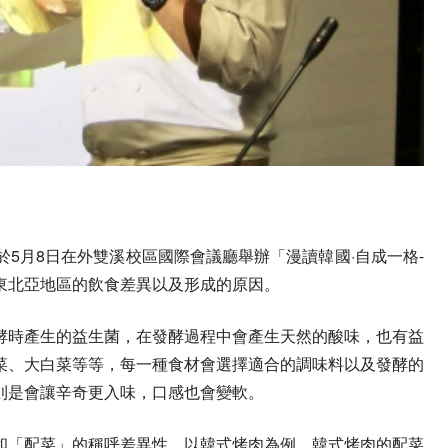
5月8日在外雙溪校區國際會議廳舉辦「漫讀韓國·自成一格-
東北亞地區的飲食差異以及形成的原因。
酵時產生的益生菌，在發酵過程中會產生天然的酸味，也有益
菜、大白菜等等，每一種食材會選擇適合的調味料以及發酵的
則是會讓辛奇更入味，口感也會變軟。
和「配菜」的稱呼差異性。以韓式烤肉為例，韓式烤肉的配菜