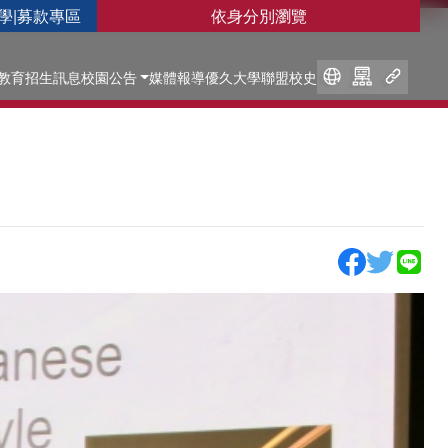
學
|
募款專區
依身分別瀏覽
教育
招生訊息
校園公告
媒體報導
優久大學聯盟
校史