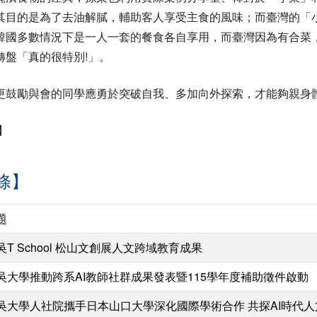
其目的是為了去油解膩，輔助客人享受主食的風味；而臺灣的「
韓國多數情況下是一人一套的餐食各自享用，而臺灣因為有合菜
轉盤「真的很特別!」。
更鼓勵與會的同學應勇於突破自我、多加向外探索，才能夠親身
】
條】
題
吳T School 松山文創展人文跨域教育成果
吳大學推動跨系AI教師社群成果發表暨115學年度補助徵件啟動
吳大學人社院攜手日本山口大學深化國際學術合作 共探AI時代