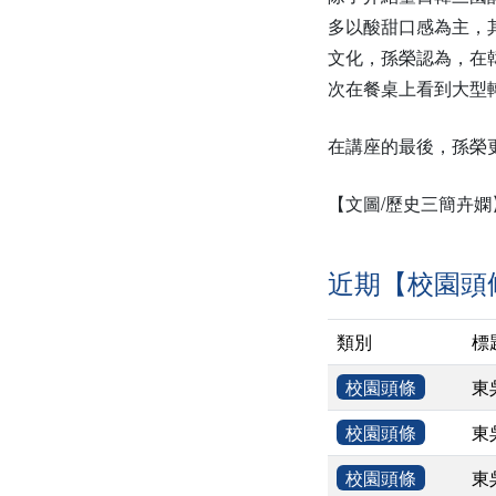
多以酸甜口感為主，
文化，孫榮認為，在
次在餐桌上看到大型
在講座的最後，孫榮
【文圖/歷史三簡卉嫻
近期【校園頭
類別
標
校園頭條
東
校園頭條
東
校園頭條
東