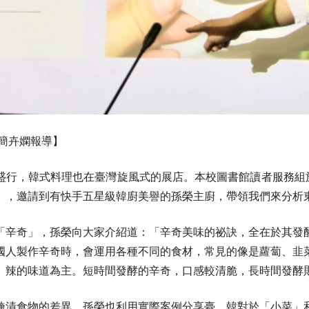
者簡卉嫻報導】
盛行，韓式料理也在臺灣旋風式的展店。本校圖書館讀者服務組於
」，邀請到有快手五星級韓廚美譽的孫榮主廚，帶領我們來分析
「辛奇」，孫榮向大家介紹道：「辛奇美味的祕訣，全在於其發
國人製作辛奇時，會運用各種不同的食材，常見的像是蘿蔔、韭
、辣的味道為主。短時間發酵的辛奇，口感較清脆，長時間發酵
醃漬食物的差異，孫榮也利用實際案例分享臺、韓對於「小菜」