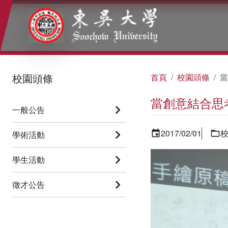
:::
:::
:::
校園頭條
首頁
校園頭條
當
當創意結合思
一般公告
2017/02/01
學術活動
學生活動
徵才公告