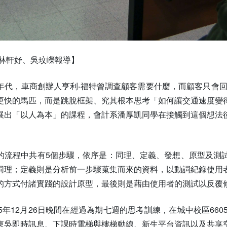
者林軒妤、吳玟嶸報導】
年代，車商創辦人亨利‧福特曾調查顧客需要什麼，而顧客只會回
更快的馬匹，而是跳脫框架、究其根本思考「如何讓交通速度變
展出「以人為本」的課程，會計系潘厚凱同學在接觸到這個想法
的流程中共有5個步驟，依序是：同理、定義、發想、原型及測
同理；定義則是分析前一步驟蒐集而來的資料，以動詞紀錄使用
的方式付諸實踐的設計原型，最後則是藉由使用者的測試以反覆
5年12月26日晚間在經過為期七週的思考訓練，在城中校區6
東吳即時訊息、下課時電梯與樓梯動線、新生平台資訊以及共享