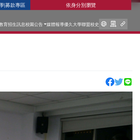
學
|
募款專區
依身分別瀏覽
教育
招生訊息
校園公告
媒體報導
優久大學聯盟
校史