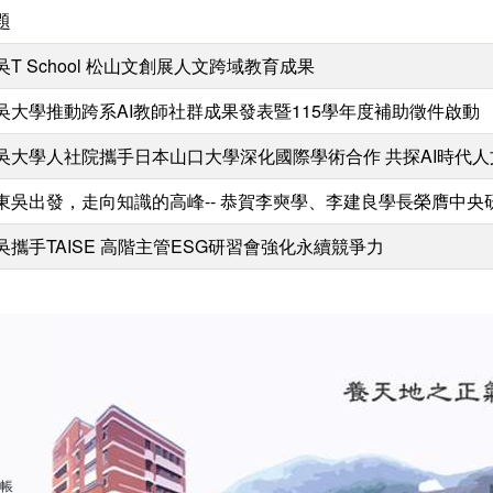
題
吳T School 松山文創展人文跨域教育成果
吳大學推動跨系AI教師社群成果發表暨115學年度補助徵件啟動
吳大學人社院攜手日本山口大學深化國際學術合作 共探AI時代
東吳出發，走向知識的高峰-- 恭賀李奭學、李建良學長榮膺中央
吳攜手TAISE 高階主管ESG研習會強化永續競爭力
 帳