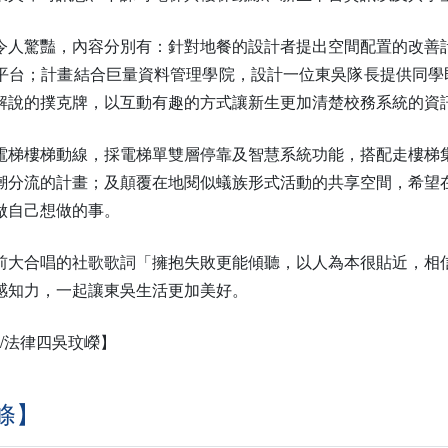
令人驚豔，內容分別有：針對地餐的設計者提出空間配置的改善
平台；計畫結合巨量資料管理學院，設計一位東吳隊長提供同學
解說的撲克牌，以互動有趣的方式讓新生更加清楚校務系統的資
電梯樓梯動線，採電梯單雙層停靠及智慧系統功能，搭配走樓梯
潮分流的計畫；及顛覆在地閱似蟻族形式活動的共享空間，希望
做自己想做的事。
前大合唱的社歌歌詞「擁抱失敗更能傾聽，以人為本很貼近，相
感知力，一起讓東吳生活更加美好。
圖/法律四吳玟嶸】
條】