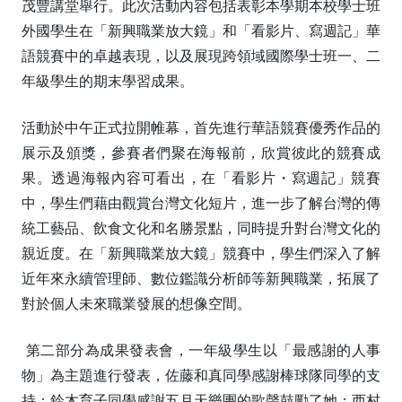
茂豐講堂舉行。此次活動內容包括表彰本學期本校學士班
外國學生在「新興職業放大鏡」和「看影片、寫週記」華
語競賽中的卓越表現，以及展現跨領域國際學士班一、二
年級學生的期末學習成果。
活動於中午正式拉開帷幕，首先進行華語競賽優秀作品的
展示及頒獎，參賽者們聚在海報前，欣賞彼此的競賽成
果。透過海報內容可看出，在「看影片・寫週記」競賽
中，學生們藉由觀賞台灣文化短片，進一步了解台灣的傳
統工藝品、飲食文化和名勝景點，同時提升對台灣文化的
親近度。在「新興職業放大鏡」競賽中，學生們深入了解
近年來永續管理師、數位鑑識分析師等新興職業，拓展了
對於個人未來職業發展的想像空間。
第二部分為成果發表會，一年級學生以「最感謝的人事
物」為主題進行發表，佐藤和真同學感謝棒球隊同學的支
持；鈴木育子同學感謝五月天樂團的歌聲鼓勵了她；西村