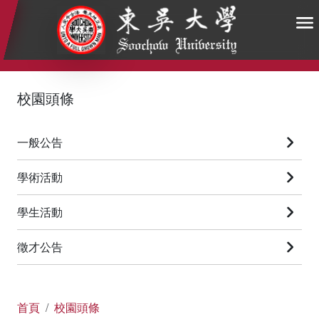
:::
:::
:::
校園頭條
一般公告
學術活動
學生活動
徵才公告
首頁
校園頭條