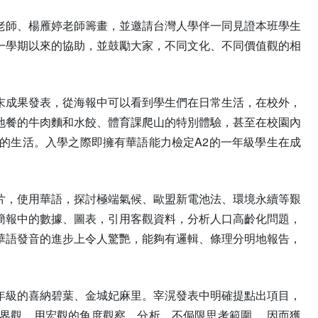
欣老師、楊雁婷老師籌畫，並邀請台灣人學伴一同見證本班學生
一學期以來的協助，並鼓勵大家，不同文化、不同價值觀的相
末成果發表，從海報中可以看到學生們在日常生活，在校外，
地餐的牛肉麵和水餃、體育課爬山的特別體驗，甚至在校園內
的生活。入學之際即擁有華語能力檢定A2的一年級學生在成
片，使用華語，探討極端氣候、歐盟新電池法、環境永續等艱
簡報中的數據、圖表，引用客觀資料，分析人口高齡化問題，
華語發音的進步上令人驚艷，能夠有邏輯、條理分明地報告，
年級的喜納碧葉、金城妃麻里。宰滉發表中明確提點出項目，
界觀，用宏觀的角度觀察、分析，不侷限思考範圍 ，因而獲