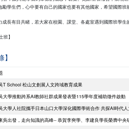
勉勵學生們，心中要有自己的國家也要有其他國家，希望國際班
力成長有目共睹，若大家在校園、課堂、各處室遇到國際班學生
士班】
條】
題
吳T School 松山文創展人文跨域教育成果
吳大學推動跨系AI教師社群成果發表暨115學年度補助徵件啟動
吳大學人社院攜手日本山口大學深化國際學術合作 共探AI時代
東吳出發，走向知識的高峰-- 恭賀李奭學、李建良學長榮膺中央