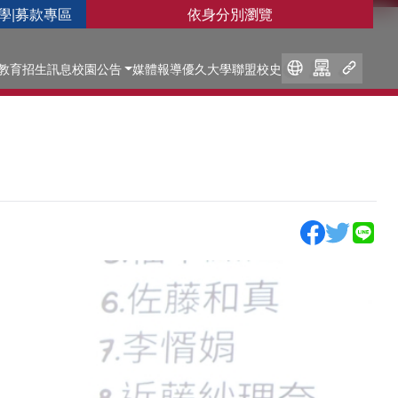
學
|
募款專區
依身分別瀏覽
教育
招生訊息
校園公告
媒體報導
優久大學聯盟
校史