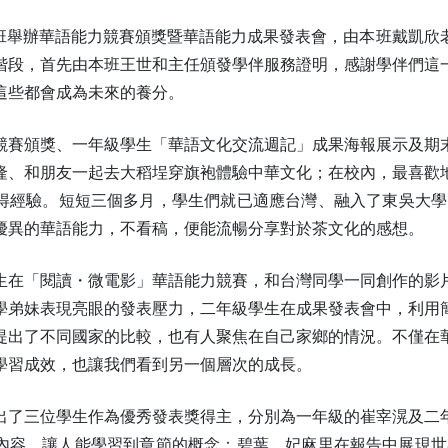
日國際班舉辦華語能力競賽頒獎暨華語能力成果發表會，由本班戴凱
階段，首先由本班王世和主任頒發學伴服務證明，感謝學伴們這
這些都會成為未來的養分。
競賽頒獎、一年級學生「華語文化交流週記」成果海報展示及期
隆、和朋友一起去大稻埕穿旗袍體驗中華文化；在校內，最喜歡
得經驗。短短三個多月，學生們就已適應台灣、融入了東吳大學
優異的華語能力，不看稿，便能流暢分享對於茶文化的感想。
生在「閱讀・微電影」華語能力競賽，和台灣同學一同創作的影
學弟妹表現亮眼的發表壓力，二年級學生在成果發表會中，利用
提出了不同國家的比較，也有人聚焦在自己家鄉的情況。不僅在
學習成效，也讓我們看到另一個層次的成長。
出了三位學生作為優秀發表獎得主，分別為一年級的崔宰滉及二
內容，讓人能學習到章節的概念；碧葉、妃麻里在報告中展現世