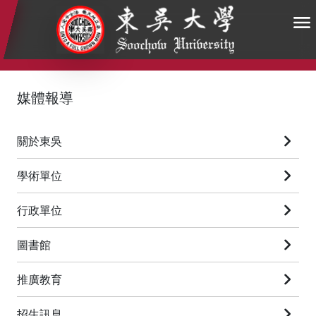
:::
:::
:::
媒體報導
關於東吳
學術單位
行政單位
圖書館
推廣教育
招生訊息