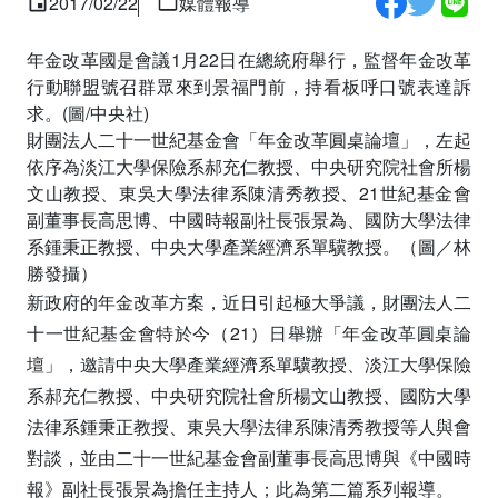
2017/02/22
媒體報導
年金改革國是會議1月22日在總統府舉行，監督年金改革
行動聯盟號召群眾來到景福門前，持看板呼口號表達訴
求。(圖/中央社)
財團法人二十一世紀基金會「年金改革圓桌論壇」，左起
依序為淡江大學保險系郝充仁教授、中央研究院社會所楊
文山教授、東吳大學法律系陳清秀教授、21世紀基金會
副董事長高思博、中國時報副社長張景為、國防大學法律
系鍾秉正教授、中央大學產業經濟系單驥教授。（圖／林
勝發攝）
新政府的年金改革方案，近日引起極大爭議，財團法人二
十一世紀基金會特於今（21）日舉辦「年金改革圓桌論
壇」，邀請中央大學產業經濟系單驥教授、淡江大學保險
系郝充仁教授、中央研究院社會所楊文山教授、國防大學
法律系鍾秉正教授、東吳大學法律系陳清秀教授等人與會
對談，並由二十一世紀基金會副董事長高思博與《中國時
報》副社長張景為擔任主持人；此為第二篇系列報導。