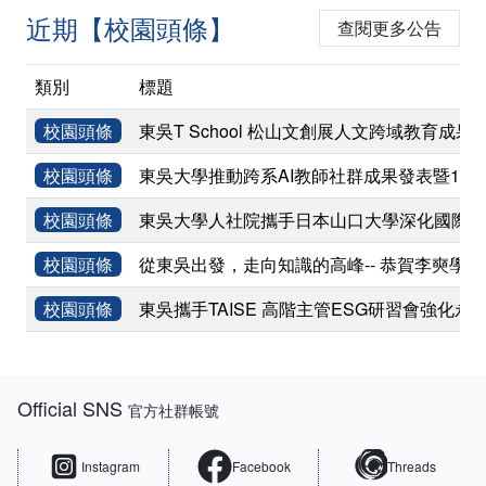
近期【校園頭條】
查閱更多公告
類別
標題
校園頭條
東吳T School 松山文創展人文跨域教育成果
校園頭條
東吳大學推動跨系AI教師社群成果發表暨11
校園頭條
東吳大學人社院攜手日本山口大學深化國際學術
校園頭條
從東吳出發，走向知識的高峰-- 恭賀李奭學
校園頭條
東吳攜手TAISE 高階主管ESG研習會強化永
:::
Official SNS
官方社群帳號
Instagram
Facebook
Threads