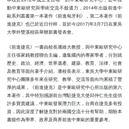
動中東歐研究與學術交流不餘遺力，2014年出版前進中
歐系列叢書第一本著作《前進匈牙利》，第二本著作《前
進捷克》也已於近日付梓，並於今(2017)年3月7日在東吳
大學外雙溪校區舉辦新書發表會。
《前進捷克》一書由校長潘維大教授，與中東歐研究中心
主任張家銘教授聯合主編，邀集國內的專家學者，分別就
歷史、政治、經濟、世界遺產、建築、教育、法律、社會
及教育等面向著手介紹。潘校長表示，東吳大學中東歐研
究中心團隊多年來在研究、教學、交流等面向均累積了豐
厚的成果，《前進捷克》是中東歐研究中心所出版的第六
本著作，其中特別感謝前台灣駐捷克大使邱仲仁先生提供
許多寶貴建議，中東歐發展潛力巨大，台商在捷克多有投
資，因此深度了解捷克對於兩國交流十分有幫助，期盼本
書能作為學界、政界及商界前進中東歐的重要參考。