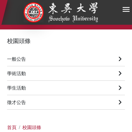
:::
:::
:::
校園頭條
一般公告
學術活動
學生活動
徵才公告
首頁
校園頭條