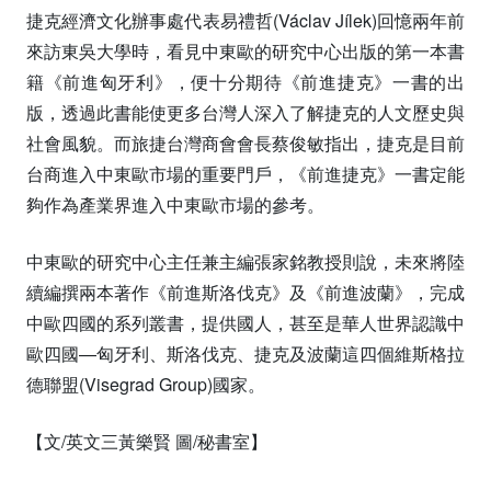
捷克經濟文化辦事處代表易禮哲(Václav Jílek)回憶兩年前
來訪東吳大學時，看見中東歐的研究中心出版的第一本書
籍《前進匈牙利》，便十分期待《前進捷克》一書的出
版，透過此書能使更多台灣人深入了解捷克的人文歷史與
社會風貌。而旅捷台灣商會會長蔡俊敏指出，捷克是目前
台商進入中東歐市場的重要門戶，《前進捷克》一書定能
夠作為產業界進入中東歐市場的參考。
中東歐的研究中心主任兼主編張家銘教授則說，未來將陸
續編撰兩本著作《前進斯洛伐克》及《前進波蘭》，完成
中歐四國的系列叢書，提供國人，甚至是華人世界認識中
歐四國—匈牙利、斯洛伐克、捷克及波蘭這四個維斯格拉
德聯盟(Visegrad Group)國家。
【文/英文三黃樂賢 圖/秘書室】