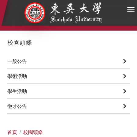
:::
:::
:::
校園頭條
一般公告
學術活動
學生活動
徵才公告
首頁
校園頭條